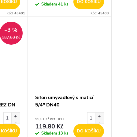
 KOŠÍKU
DO KOŠÍKU
Skladem
41 ks
Kód:
45401
Kód:
45403
–3 %
187,60 Kč
Sifon umyvadlový s maticí
REZ DN
5/4" DN40
99,01 Kč bez DPH
119,80 Kč
 KOŠÍKU
DO KOŠÍKU
Skladem
13 ks