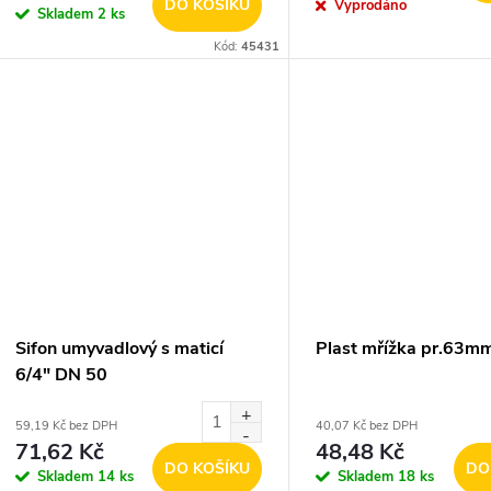
DO KOŠÍKU
Vyprodáno
Skladem
2 ks
Kód:
45431
Sifon umyvadlový s maticí
Plast mřížka pr.63m
6/4" DN 50
59,19 Kč bez DPH
40,07 Kč bez DPH
71,62 Kč
48,48 Kč
DO KOŠÍKU
DO
Skladem
14 ks
Skladem
18 ks