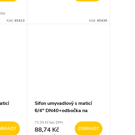
kou
Kód:
45413
Kód:
45430
ticí
Sifon umyvadlový s maticí
6/4" DN40+odbočka na
pračku
73,34 Kč bez DPH
OBRAZIT
88,74 Kč
ZOBRAZIT