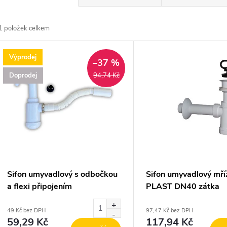
a
1
položek celkem
z
V
Výprodej
e
–37 %
ý
Doprodej
94,74 Kč
n
p
p
s
r
p
Sifon umyvadlový s odbočkou
Sifon umyvadlový mří
o
a flexi připojením
PLAST DN40 zátka
r
d
49 Kč bez DPH
97,47 Kč bez DPH
59,29 Kč
117,94 Kč