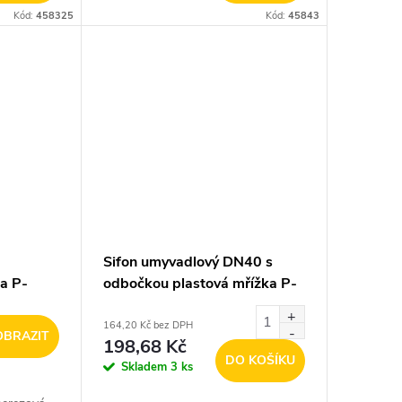
Kód:
458325
Kód:
45843
Sifon umyvadlový DN40 s
a P-
odbočkou plastová mřížka P-
9 68
164,20 Kč bez DPH
OBRAZIT
198,68 Kč
DO KOŠÍKU
Skladem
3 ks