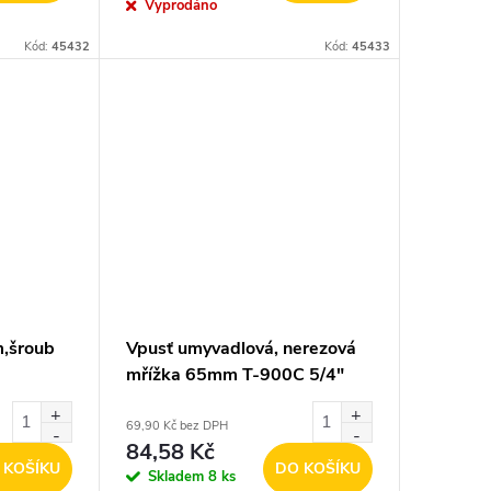
Vyprodáno
Kód:
45432
Kód:
45433
m,šroub
Vpusť umyvadlová, nerezová
mřížka 65mm T-900C 5/4"
zátka
69,90 Kč bez DPH
84,58 Kč
 KOŠÍKU
DO KOŠÍKU
Skladem
8 ks