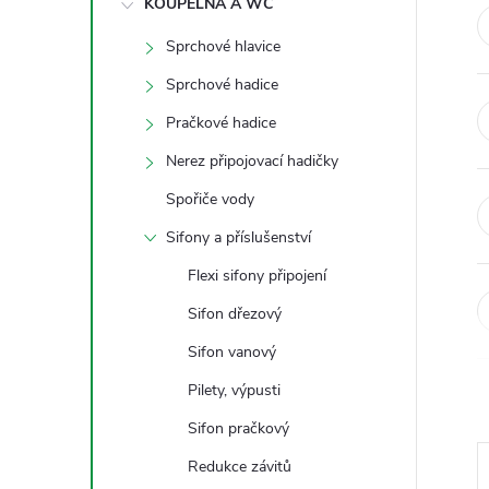
KOUPELNA A WC
t
Sprchové hlavice
r
Sprchové hadice
a
Pračkové hadice
Nerez připojovací hadičky
n
Spořiče vody
n
Sifony a příslušenství
Flexi sifony připojení
í
Sifon dřezový
p
Sifon vanový
a
Pilety, výpusti
Sifon pračkový
n
Redukce závitů