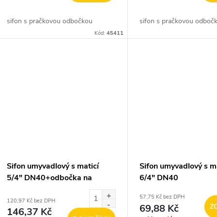
sifon s pračkovou odbočkou
sifon s pračkovou odboč
Kód:
45411
Sifon umyvadlový s maticí
Sifon umyvadlový s ma
5/4" DN40+odbočka na
6/4" DN40
pračku
57,75 Kč bez DPH
120,97 Kč bez DPH
69,88 Kč
Z
146,37 Kč