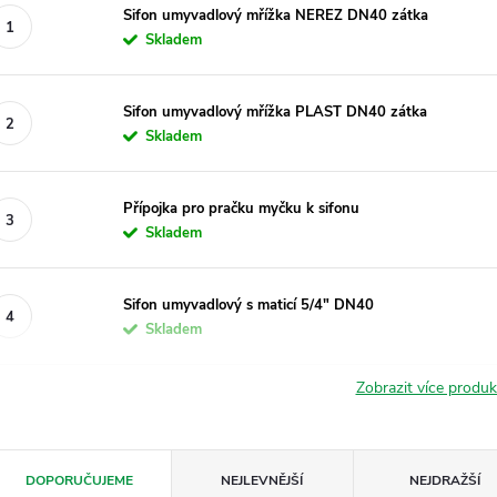
Sifon umyvadlový mřížka NEREZ DN40 zátka
Skladem
Sifon umyvadlový mřížka PLAST DN40 zátka
Skladem
Přípojka pro pračku myčku k sifonu
Skladem
Sifon umyvadlový s maticí 5/4" DN40
Skladem
Zobrazit více produ
Ř
DOPORUČUJEME
NEJLEVNĚJŠÍ
NEJDRAŽŠÍ