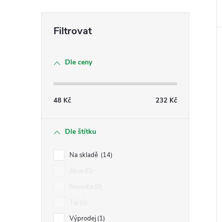
Dle ceny
48
Kč
232
Kč
Dle štítku
Na skladě
14
Akce
0
Novinka
0
Tip
0
Výprodej
1