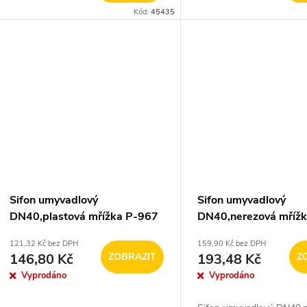
Kód:
45435
Sifon umyvadlový
Sifon umyvadlový
DN40,plastová mřížka P-967
DN40,nerezová mřížk
967C
121,32 Kč bez DPH
159,90 Kč bez DPH
146,80 Kč
ZOBRAZIT
193,48 Kč
Z
Vyprodáno
Vyprodáno