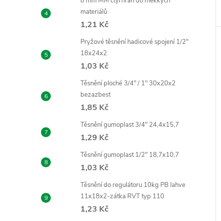
8 mm MM čtyřhran do měkkých
materiálů
1,21 Kč
Pryžové těsnění hadicové spojení 1/2"
18x24x2
1,03 Kč
Těsnění ploché 3/4" / 1" 30x20x2
bezazbest
1,85 Kč
Těsnění gumoplast 3/4" 24,4x15,7
1,29 Kč
Těsnění gumoplast 1/2" 18,7x10,7
1,03 Kč
Těsnění do regulátoru 10kg PB lahve
11x18x2-zátka RVT typ 110
1,23 Kč