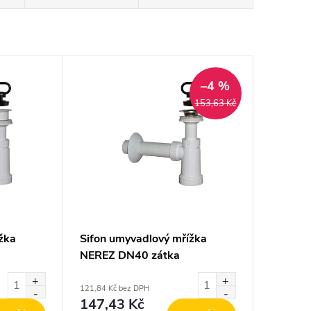
–4 %
153,63 Kč
žka
Sifon umyvadlový mřížka
NEREZ DN40 zátka
121,84 Kč bez DPH
147,43 Kč