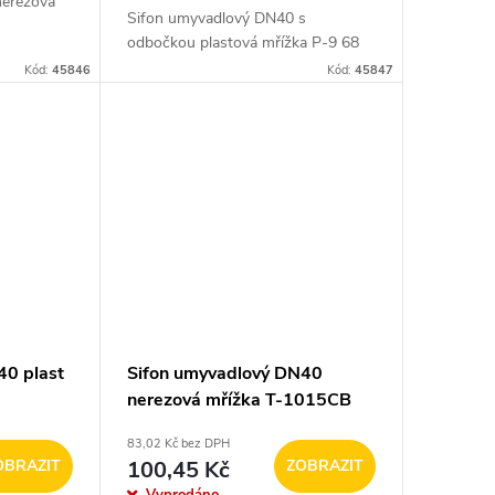
nerezová
Sifon umyvadlový DN40 s
odbočkou plastová mřížka P-9 68
Kód:
45846
Kód:
45847
40 plast
Sifon umyvadlový DN40
nerezová mřížka T-1015CB
83,02 Kč bez DPH
OBRAZIT
100,45 Kč
ZOBRAZIT