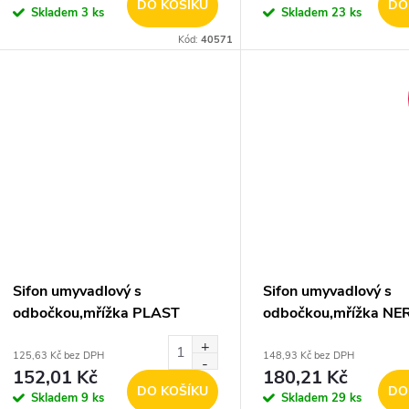
o
DO KOŠÍKU
DO
Skladem
3 ks
Skladem
23 ks
u
d
Kód:
40571
k
u
t
k
ů
t
ů
Sifon umyvadlový s
Sifon umyvadlový s
odbočkou,mřížka PLAST
odbočkou,mřížka NE
DN40
40
125,63 Kč bez DPH
148,93 Kč bez DPH
152,01 Kč
180,21 Kč
DO KOŠÍKU
DO
Skladem
9 ks
Skladem
29 ks