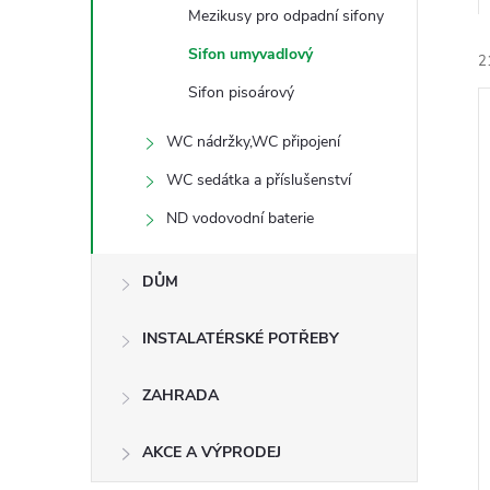
e
Mezikusy pro odpadní sifony
Sifon umyvadlový
2
l
Sifon pisoárový
WC nádržky,WC připojení
WC sedátka a příslušenství
ND vodovodní baterie
í
i
DŮM
INSTALATÉRSKÉ POTŘEBY
ZAHRADA
AKCE A VÝPRODEJ