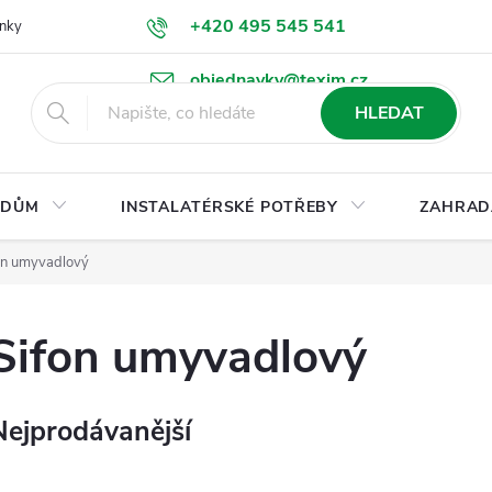
+420 495 545 541
nky
Podmínky ochrany osobních údajů
Ke stažení
objednavky@texim.cz
HLEDAT
DŮM
INSTALATÉRSKÉ POTŘEBY
ZAHRAD
on umyvadlový
Sifon umyvadlový
Nejprodávanější