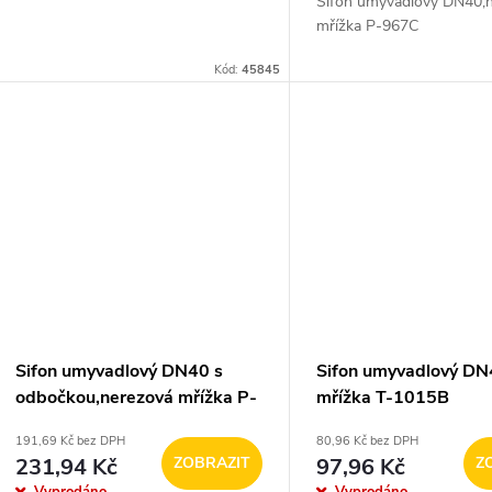
Sifon umyvadlový DN40,
mřížka P-967C
Kód:
45845
Sifon umyvadlový DN40 s
Sifon umyvadlový DN
odbočkou,nerezová mřížka P-
mřížka T-1015B
968C
191,69 Kč bez DPH
80,96 Kč bez DPH
231,94 Kč
ZOBRAZIT
97,96 Kč
Z