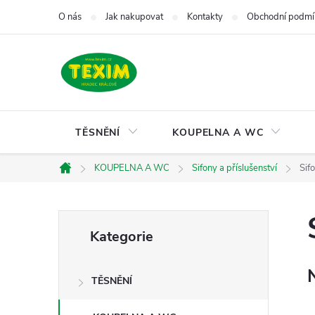
Přejít
O nás
Jak nakupovat
Kontakty
Obchodní podmí
na
obsah
TĚSNĚNÍ
KOUPELNA A WC
KOUPELNA A WC
Sifony a příslušenství
Sif
Domů
P
Přeskočit
Kategorie
kategorie
o
TĚSNĚNÍ
s