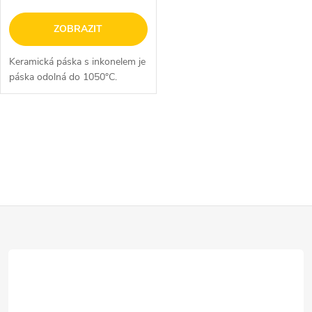
o
d
ZOBRAZIT
d
u
Keramická páska s inkonelem je
u
páska odolná do 1050°C.
k
k
t
O
t
v
ů
ů
l
Z
á
d
á
a
p
c