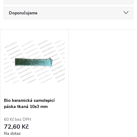
Ř
Doporučujeme
a
Nejlevnější
V
Nejdražší
z
ý
Nejprodávanější
e
p
Abecedně
n
i
í
s
p
Bio keramická samolepicí
páska tkaná 10x3 mm
p
r
60 Kč bez DPH
r
72,60 Kč
o
Na dotaz