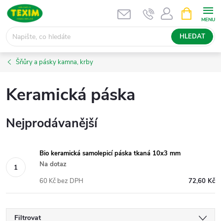
Přejít
NÁKUPNÍ
KOŠÍK
na
obsah
HLEDAT
Šňůry a pásky kamna, krby
Keramická páska
Nejprodávanější
Bio keramická samolepicí páska tkaná 10x3 mm
Na dotaz
60 Kč bez DPH
72,60 Kč
Filtrovat