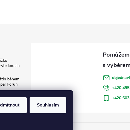
ěžko
evte kouzlo
objednav
květin během
 pár korun
+420 495
: Jak šetřit
+420 603
dmítnout
Souhlasím