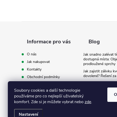
Z
á
Informace pro vás
Blog
p
O nás
Jak snadno zalévat t
dostupná místa: Obj
Jak nakupovat
a
prodloužené sprchy
Kontakty
Jak zajistit zálivku 
t
dovolené? Řešení za
Obchodní podmínky
Ergonomie na zahradě
Podmínky ochrany osobních
záda při zalévání
í
údajů
Soubory cookies a další technologie
O
používáme pro co nejlepší uživatelský
Ke stažení
komfort. Zde si je můžete vybrat nebo
zde
.
Nastavení