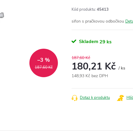
Kód produktu:
45413
sifon s pračkovou odbočkou
Deta
Skladem
29 ks
187,60 Kč
–3 %
180,21 Kč
187,60 Kč
/ ks
148,93 Kč bez DPH
Měrná
cena:
Dotaz k produktu
Hlí