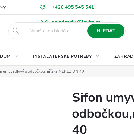
+420 495 545 541
nky
Podmínky ochrany osobních údajů
Ke stažení
objednavky@texim.cz
HLEDAT
DŮM
INSTALATÉRSKÉ POTŘEBY
ZAHRAD
on umyvadlový s odbočkou,mřížka NEREZ DN 40
Sifon umy
odbočkou,
40