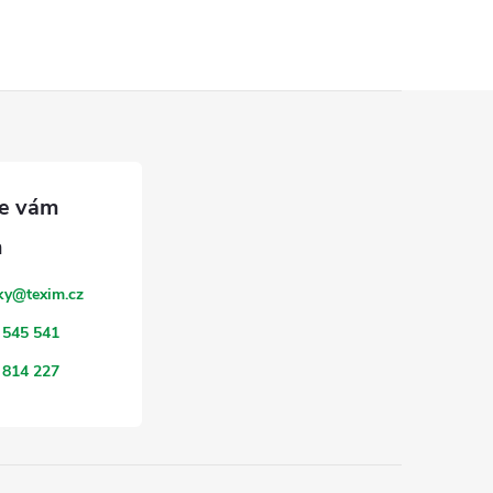
ky
@
texim.cz
 545 541
 814 227