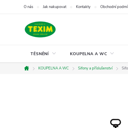
Přejít
O nás
Jak nakupovat
Kontakty
Obchodní podmí
na
obsah
TĚSNĚNÍ
KOUPELNA A WC
KOUPELNA A WC
Sifony a příslušenství
Sif
Domů