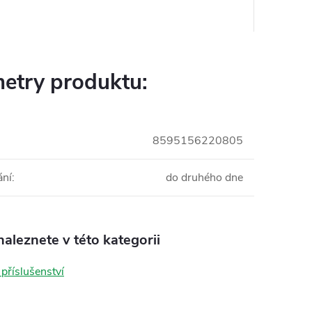
etry produktu:
8595156220805
ání
:
do druhého dne
aleznete v této kategorii
 příslušenství