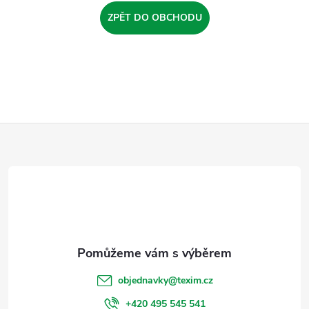
ZPĚT DO OBCHODU
Z
á
p
a
t
objednavky
@
texim.cz
+420 495 545 541