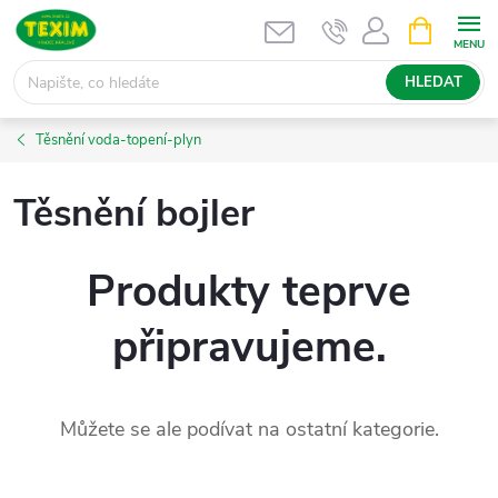
Přejít
NÁKUPNÍ
KOŠÍK
na
obsah
HLEDAT
Těsnění voda-topení-plyn
Těsnění bojler
Produkty teprve
připravujeme.
Můžete se ale podívat na ostatní kategorie.