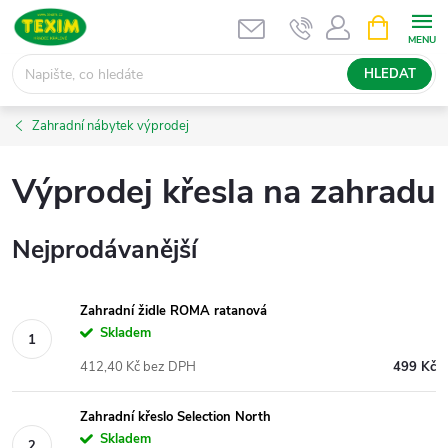
Přejít
NÁKUPNÍ
KOŠÍK
na
obsah
HLEDAT
Zahradní nábytek výprodej
Výprodej křesla na zahradu
Nejprodávanější
Zahradní židle ROMA ratanová
Skladem
412,40 Kč bez DPH
499 Kč
Zahradní křeslo Selection North
Skladem