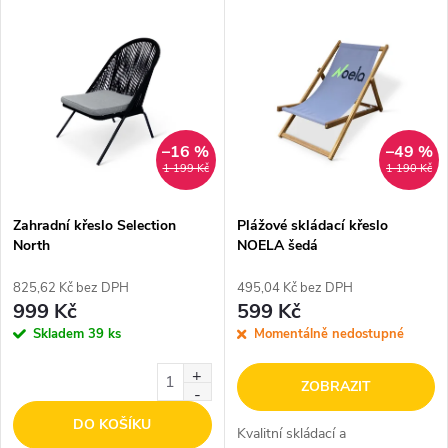
V
Nejdražší
z
ý
Nejprodávanější
e
p
Abecedně
n
i
–16 %
–49 %
1 199 Kč
1 190 Kč
í
s
p
Zahradní křeslo Selection
Plážové skládací křeslo
North
NOELA šedá
p
r
825,62 Kč bez DPH
495,04 Kč bez DPH
r
999 Kč
599 Kč
o
Skladem
39 ks
Momentálně nedostupné
o
d
ZOBRAZIT
d
DO KOŠÍKU
u
Kvalitní skládací a