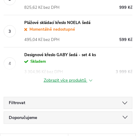
825,62 Kč bez DPH
999 Kč
Plážové skládací křeslo NOELA šedá
Momentálně nedostupné
495,04 Kč bez DPH
599 Kč
Designové křeslo GABY šedá - set 4 ks
Skladem
3 304,96 Kč bez DPH
3 999 Kč
Zobrazit více produktů
Filtrovat
Ř
Doporučujeme
a
Nejlevnější