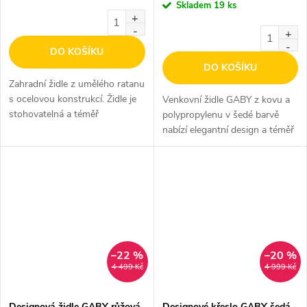
cena:
Skladem
19 ks
DO KOŠÍKU
DO KOŠÍKU
Zahradní židle z umělého ratanu
s ocelovou konstrukcí. Židle je
Venkovní židle GABY z kovu a
stohovatelná a téměř
polypropylenu v šedé barvě
bezúdržbová.
nabízí elegantní design a téměř
bezúdržbové materiály. Židle
prodáváme v setu po 4 ks.
–22 %
–20 %
4 499 Kč
4 999 Kč
Designová židle GABY růžová
Designové křeslo GABY šedá -