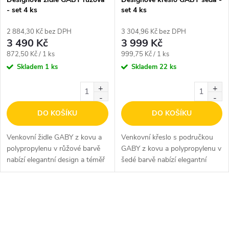
- set 4 ks
set 4 ks
2 884,30 Kč bez DPH
3 304,96 Kč bez DPH
3 490 Kč
3 999 Kč
Měrná
Měrná
872,50 Kč / 1 ks
999,75 Kč / 1 ks
cena:
cena:
Skladem
1 ks
Skladem
22 ks
DO KOŠÍKU
DO KOŠÍKU
Venkovní židle GABY z kovu a
Venkovní křeslo s područkou
polypropylenu v růžové barvě
GABY z kovu a polypropylenu v
nabízí elegantní design a téměř
šedé barvě nabízí elegantní
bezúdržbové materiály. Židle
design a téměř bezúdržbové
prodáváme v setu po 4 ks.
materiály. Křesla prodáváme v
setu po 4 ks.
O
v