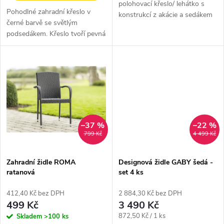
u
polohovací křeslo/ lehátko s
Pohodlné zahradní křeslo v
k
konstrukcí z akácie a sedákem
černé barvě se světlým
k
z textilie. Křeslo
podsedákem. Křeslo tvoří pevná
NOELA nabízíme ve 3
t
kovová konstrukce s látkovým
atraktivních barevných
t
výpletem.
provedeních.
ů
ů
–37 %
–22 %
799 Kč
4 499 Kč
Zahradní židle ROMA
Designová židle GABY šedá -
ratanová
set 4 ks
412,40 Kč bez DPH
2 884,30 Kč bez DPH
499 Kč
3 490 Kč
Měrná
872,50 Kč / 1 ks
Skladem
>100 ks