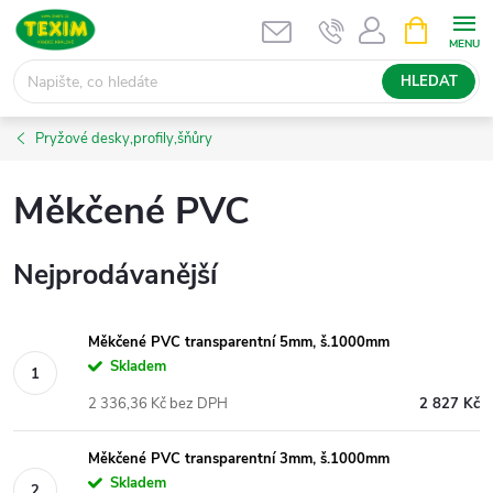
Přejít
NÁKUPNÍ
KOŠÍK
na
obsah
HLEDAT
Pryžové desky,profily,šňůry
Měkčené PVC
Nejprodávanější
Měkčené PVC transparentní 5mm, š.1000mm
Skladem
2 336,36 Kč bez DPH
2 827 Kč
Měkčené PVC transparentní 3mm, š.1000mm
Skladem