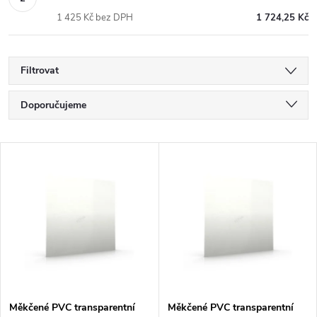
1 425 Kč bez DPH
1 724,25 Kč
Filtrovat
Ř
Doporučujeme
a
Nejlevnější
V
Nejdražší
z
ý
Nejprodávanější
e
p
Abecedně
n
i
í
s
Měkčené PVC transparentní
Měkčené PVC transparentní