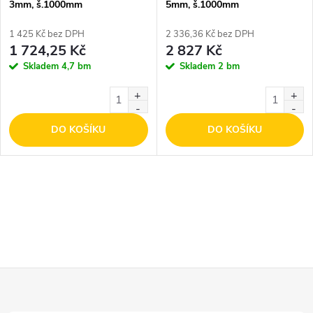
p
3mm, š.1000mm
5mm, š.1000mm
p
r
1 425 Kč bez DPH
2 336,36 Kč bez DPH
r
1 724,25 Kč
2 827 Kč
o
Skladem
4,7 bm
Skladem
2 bm
o
d
d
DO KOŠÍKU
DO KOŠÍKU
u
u
k
k
O
t
t
v
ů
l
ů
Z
á
d