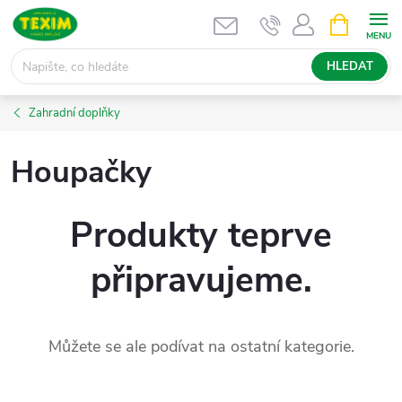
Přejít
NÁKUPNÍ
KOŠÍK
na
obsah
HLEDAT
Zahradní doplňky
Houpačky
Produkty teprve
připravujeme.
Můžete se ale podívat na ostatní kategorie.