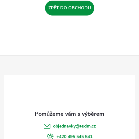
ZPĚT DO OBCHODU
Z
á
p
a
t
objednavky
@
texim.cz
+420 495 545 541