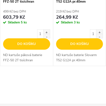
p
FFZ-50 2T tisícihran
T52 G12A pr.40mm
p
r
499 Kč bez DPH
219 Kč bez DPH
r
603,79 Kč
264,99 Kč
o
Skladem
5 ks
Skladem
3 ks
o
d
d
DO KOŠÍKU
DO KOŠÍKU
u
u
ND kartuše páková baterie
ND kartuše baterie Slovarm
k
FFZ-50 2T tisícihran
T52 G12A pr.40mm
k
t
t
O
ů
ů
v
l