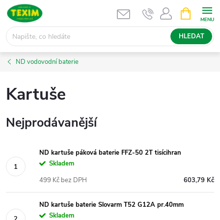
Přejít
NÁKUPNÍ
KOŠÍK
na
obsah
HLEDAT
ND vodovodní baterie
Kartuše
Nejprodávanější
ND kartuše páková baterie FFZ-50 2T tisícihran
Skladem
499 Kč bez DPH
603,79 Kč
ND kartuše baterie Slovarm T52 G12A pr.40mm
Skladem