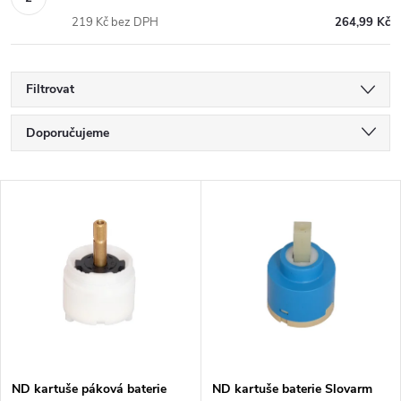
219 Kč bez DPH
264,99 Kč
Filtrovat
Ř
Doporučujeme
a
Nejlevnější
V
Nejdražší
z
ý
Nejprodávanější
e
p
Abecedně
n
i
í
s
ND kartuše páková baterie
ND kartuše baterie Slovarm