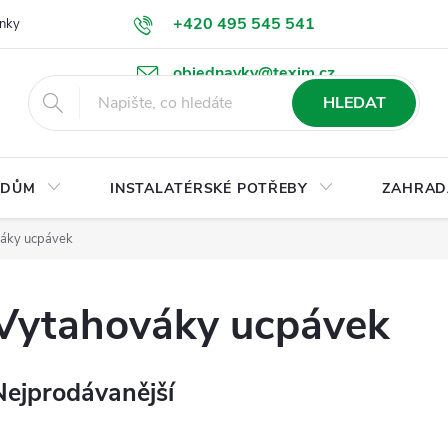
+420 495 545 541
nky
Podmínky ochrany osobních údajů
Ke stažení
objednavky@texim.cz
HLEDAT
DŮM
INSTALATÉRSKÉ POTŘEBY
ZAHRAD
áky ucpávek
Vytahováky ucpávek
Nejprodávanější