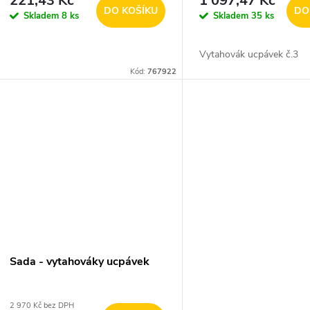
221,43 Kč
1 097,47 Kč
DO KOŠÍKU
DO
Skladem
8 ks
Skladem
35 ks
Vytahovák ucpávek č.3
Kód:
767922
Sada - vytahováky ucpávek
2 970 Kč bez DPH