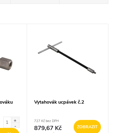
hováku
Vytahovák ucpávek č.2
727 Kč bez DPH
879,67 Kč
ZOBRAZIT