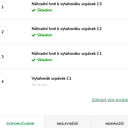
Náhradní hrot k vytahováku ucpávek č.3
Skladem
Náhradní hrot k vytahováku ucpávek č.2
Skladem
Náhradní hrot k vytahováku ucpávek č.1
Skladem
Vytahovák ucpávek č.1
Na dotaz
Zobrazit více produ
Ř
DOPORUČUJEME
NEJLEVNĚJŠÍ
NEJDRAŽŠÍ