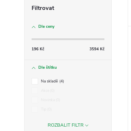
Dle ceny
196
Kč
3594
Kč
Dle štítku
Na skladě
4
Akce
0
Novinka
0
Tip
0
ROZBALIT FILTR