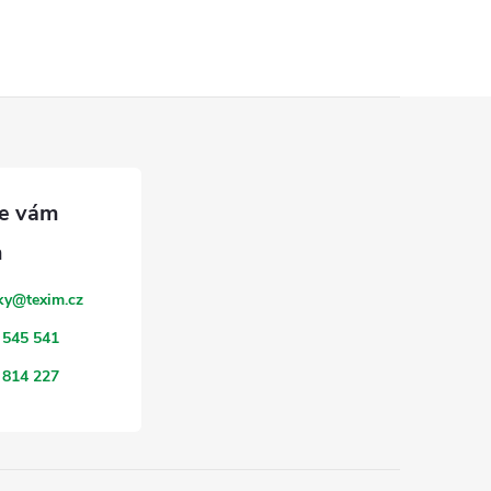
ky
@
texim.cz
 545 541
 814 227