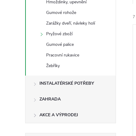
Hmoždinky, upevnění
e
Gumové rohože
7
l
Zarážky dveří, návleky holí
Pryžové zboží
Gumové palice
Pracovní rukavice
í
Žebříky
i
INSTALATÉRSKÉ POTŘEBY
ZAHRADA
AKCE A VÝPRODEJ