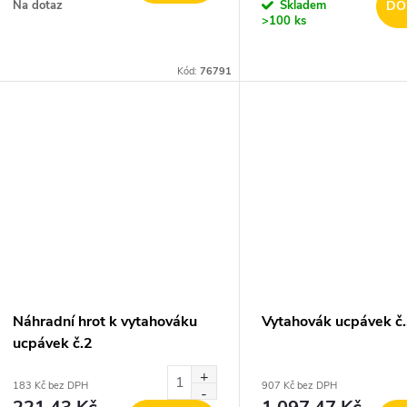
o
Na dotaz
Skladem
DO
u
>100 ks
d
k
Kód:
76791
u
t
k
ů
t
ů
Náhradní hrot k vytahováku
Vytahovák ucpávek č
ucpávek č.2
183 Kč bez DPH
907 Kč bez DPH