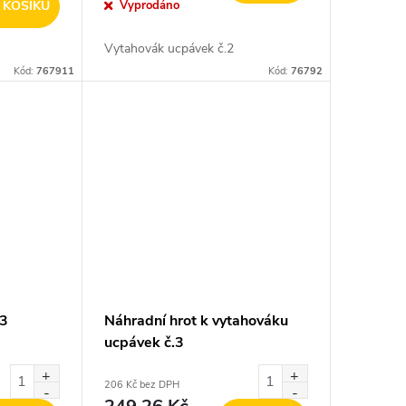
 KOŠÍKU
Vyprodáno
Vytahovák ucpávek č.2
Kód:
767911
Kód:
76792
.3
Náhradní hrot k vytahováku
ucpávek č.3
206 Kč bez DPH