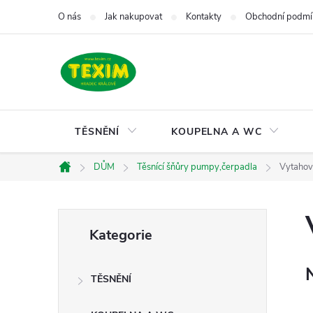
Přejít
O nás
Jak nakupovat
Kontakty
Obchodní podmí
na
obsah
TĚSNĚNÍ
KOUPELNA A WC
DŮM
Těsnící šňůry pumpy,čerpadla
Vytahov
Domů
P
Přeskočit
Kategorie
kategorie
o
TĚSNĚNÍ
s