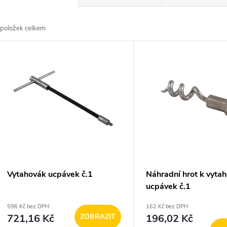
a
položek celkem
z
V
e
ý
n
p
p
s
r
p
Vytahovák ucpávek č.1
Náhradní hrot k vyta
o
ucpávek č.1
r
596 Kč bez DPH
162 Kč bez DPH
d
721,16 Kč
ZOBRAZIT
196,02 Kč