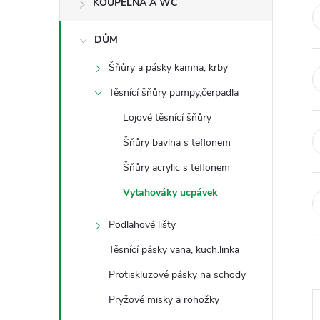
KOUPELNA A WC
t
DŮM
r
Šňůry a pásky kamna, krby
a
Těsnící šňůry pumpy,čerpadla
n
Lojové těsnící šňůry
Šňůry bavlna s teflonem
n
Šňůry acrylic s teflonem
í
Vytahováky ucpávek
p
Podlahové lišty
Těsnící pásky vana, kuch.linka
a
Protiskluzové pásky na schody
n
Pryžové misky a rohožky