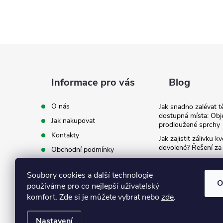
í
Z
r
á
Informace pro vás
Blog
p
O nás
Jak snadno zalévat t
dostupná místa: Obj
Jak nakupovat
a
prodloužené sprchy
Kontakty
Jak zajistit zálivku 
t
dovolené? Řešení za
Obchodní podmínky
Ergonomie na zahradě
Podmínky ochrany osobních
záda při zalévání
í
údajů
Soubory cookies a další technologie
O
používáme pro co nejlepší uživatelský
Ke stažení
komfort. Zde si je můžete vybrat nebo
zde
.
i
Nastavení