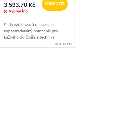
3 593,70 Kč
ZOBRAZIT
Vyprodáno
Sada vytahováků ucpávek je
nepostradatelný pomocník pro
každého údržbáře a technika.
Zefektivněte servis čerpadel a
Kód:
76795
armatur díky profesionálnímu
nářadí, které si poradí i s...
O
v
á
d
a