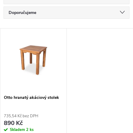
Ř
Doporučujeme
a
Nejlevnější
V
Nejdražší
z
ý
Nejprodávanější
e
p
Abecedně
n
i
í
s
p
Otto hranatý akáciový stolek
p
r
735,54 Kč bez DPH
r
890 Kč
o
Skladem
2 ks