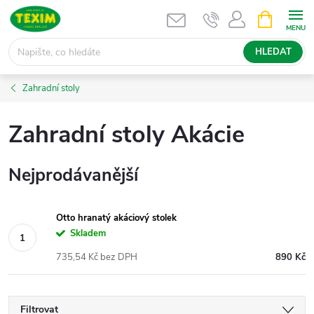
Přejít
NÁKUPNÍ
KOŠÍK
na
obsah
HLEDAT
Zahradní stoly
Zahradní stoly Akácie
Nejprodávanější
Otto hranatý akáciový stolek
Skladem
735,54 Kč bez DPH
890 Kč
Filtrovat