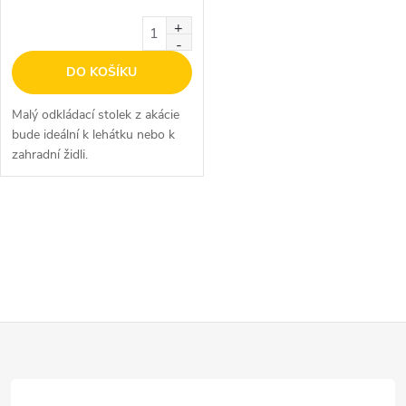
o
d
d
DO KOŠÍKU
u
u
Malý odkládací stolek z akácie
k
bude ideální k lehátku nebo k
k
zahradní židli.
t
t
ů
O
ů
v
l
Z
á
d
á