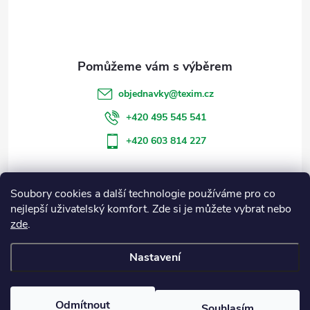
a
p
c
a
í
t
p
objednavky
@
texim.cz
r
í
+420 495 545 541
v
+420 603 814 227
k
y
Soubory cookies a další technologie používáme pro co
Informace pro vás
nejlepší uživatelský komfort. Zde si je můžete vybrat nebo
v
zde
.
Blog
ý
Nastavení
p
Copyright 2026
Eshop Texim
. Všechna práva vyhrazena.
i
Odmítnout
Souhlasím