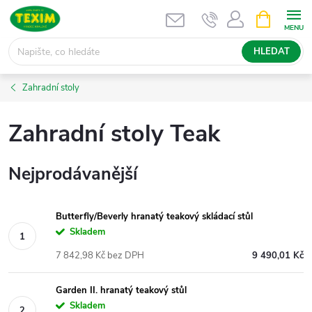
Přejít
NÁKUPNÍ
KOŠÍK
na
obsah
HLEDAT
Zahradní stoly
Zahradní stoly Teak
Nejprodávanější
Butterfly/Beverly hranatý teakový skládací stůl
Skladem
7 842,98 Kč bez DPH
9 490,01 Kč
Garden II. hranatý teakový stůl
Skladem