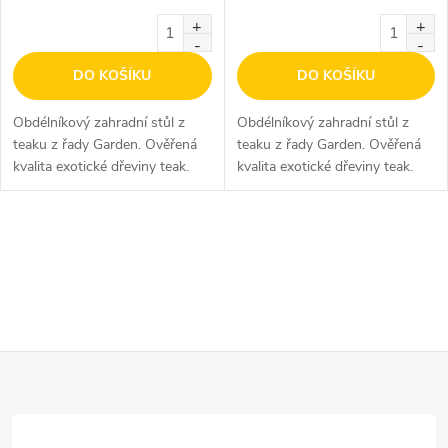
DO KOŠÍKU
DO KOŠÍKU
Obdélníkový zahradní stůl z
Obdélníkový zahradní stůl z
teaku z řady Garden. Ověřená
teaku z řady Garden. Ověřená
kvalita exotické dřeviny teak.
kvalita exotické dřeviny teak.
O
v
l
Z
á
d
á