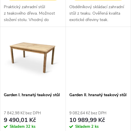
u
Praktický zahradní stůl
Obdélníkový skládací zahradní
k
z teakového dřeva. Možnost
stůl z teaku. Ověřená kvalita
k
složení stolu. Vhodný do
exotické dřeviny teak.
t
menších prostor.
t
ů
ů
Garden I. hranatý teakový stůl
Garden II. hranatý teakový stůl
7 842,98 Kč bez DPH
9 082,64 Kč bez DPH
9 490,01 Kč
10 989,99 Kč
Skladem
32 ks
Skladem
2 ks