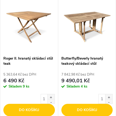
V
Nejdražší
z
ý
Nejprodávanější
e
p
Abecedně
n
i
í
s
p
Roger II. hranatý skládací stůl
Butterfly/Beverly hranatý
teak
teakový skládací stůl
p
r
5 363,64 Kč bez DPH
7 842,98 Kč bez DPH
r
6 490 Kč
9 490,01 Kč
o
Skladem
9 ks
Skladem
4 ks
o
d
d
DO KOŠÍKU
DO KOŠÍKU
u