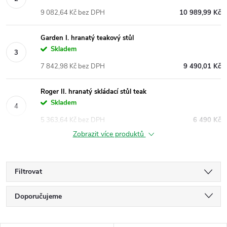
9 082,64 Kč bez DPH
10 989,99 Kč
Garden I. hranatý teakový stůl
Skladem
7 842,98 Kč bez DPH
9 490,01 Kč
Roger II. hranatý skládací stůl teak
Skladem
5 363,64 Kč bez DPH
6 490 Kč
Zobrazit více produktů
Filtrovat
Ř
Doporučujeme
a
Nejlevnější