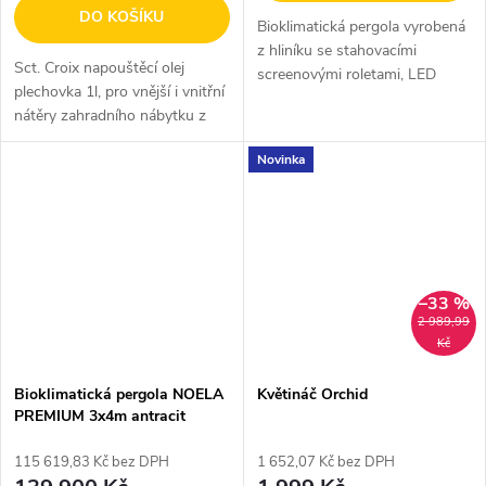
DO KOŠÍKU
Bioklimatická pergola vyrobená
z hliníku se stahovacími
Sct. Croix napouštěcí olej
screenovými roletami, LED
plechovka 1l, pro vnější i vnitřní
osvětlením a sklápěcími
nátěry zahradního nábytku z
lamelami na střeše. Zajistíme
eukalyptového dřeva, čistý
montáž pergoly na místě.
Novinka
přírodní produkt.
Specifikace...
–33 %
2 989,99
Kč
Bioklimatická pergola NOELA
Květináč Orchid
PREMIUM 3x4m antracit
115 619,83 Kč bez DPH
1 652,07 Kč bez DPH