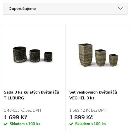
Ř
Doporučujeme
a
Nejlevnější
V
Nejdražší
z
ý
Nejprodávanější
e
p
Abecedně
n
i
í
s
p
Sada 3 ks kulatých květináčů
Set venkovních květináčů
TILLBURG
VEGHEL 3 ks
p
r
1 404,13 Kč bez DPH
1 569,42 Kč bez DPH
r
1 699 Kč
1 899 Kč
o
Skladem
>100 ks
Skladem
>100 ks