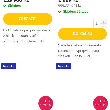
139 900 Kč
1 999 Kč
Měrná
666,33 Kč / 1 ks
Skladem
cena:
Skladem
32 sada
ZOBRAZIT
Bioklimatická pergola vyrobená
DO KOŠÍKU
z hliníku se stahovacími
screenovými roletami, LED
Sada tří květináčů z umělého
osvětlením a sklápěcími
ratanu s polypropylenovou
lamelami na střeše. Před
vložkou. Odolné vůči
vložením produktu do košíku si
povětrnostním vlivům.
zvolte barvu...
Novinka
Novinka
–11 %
–11 %
1 790 Kč
1 790 Kč