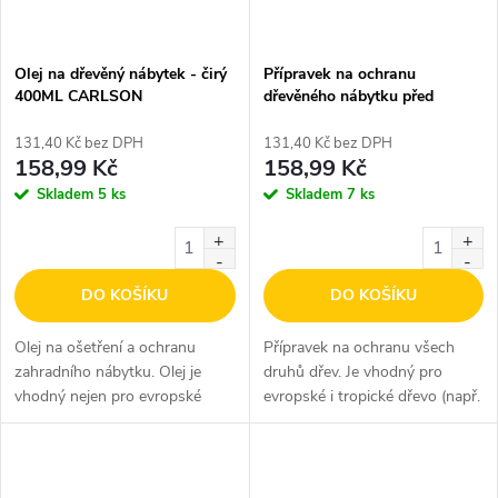
Olej na dřevěný nábytek - čirý
Přípravek na ochranu
400ML CARLSON
dřevěného nábytku před
povětrnostními vlivy
CARLSON 500ML
131,40 Kč bez DPH
131,40 Kč bez DPH
158,99 Kč
158,99 Kč
Skladem
5 ks
Skladem
7 ks
DO KOŠÍKU
DO KOŠÍKU
Olej na ošetření a ochranu
Přípravek na ochranu všech
zahradního nábytku. Olej je
druhů dřev. Je vhodný pro
vhodný nejen pro evropské
evropské i tropické dřevo (např.
dřeviny (např. smrk, borovice,
smrk, jedle, dub, eukalyptus,
jedle) ale i pro tropické dřevo
akácie, mahagon).
(např. akácie, eukalyptus,
mahagon).