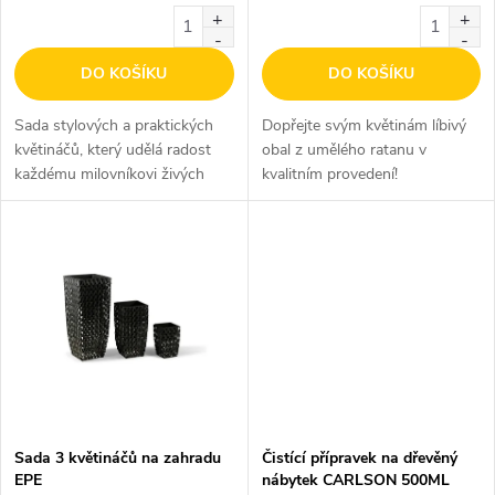
o
d
d
DO KOŠÍKU
DO KOŠÍKU
u
u
Sada stylových a praktických
Dopřejte svým květinám líbivý
k
květináčů, který udělá radost
obal z umělého ratanu v
k
každému milovníkovi živých
kvalitním provedení!
t
květin.
t
ů
ů
Sada 3 květináčů na zahradu
Čistící přípravek na dřevěný
EPE
nábytek CARLSON 500ML