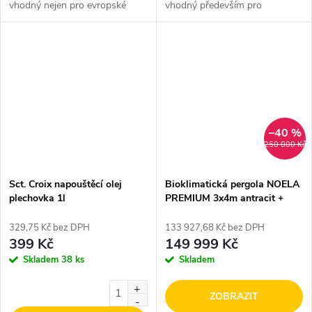
vhodný nejen pro evropské
vhodný především pro
dřeviny (např. smrk, borovice,
evropské dřeviny (např. smrk,
jedle) ale i pro tropické dřevo
dub, jedle, borovice) v barvě
(např. akácie, eukalyptus,
teakového dřeva.
mahagon).
–40 %
250 000 Kč
Sct. Croix napouštěcí olej
Bioklimatická pergola NOELA
plechovka 1l
PREMIUM 3x4m antracit +
montáž
329,75 Kč bez DPH
133 927,68 Kč bez DPH
399 Kč
149 999 Kč
Skladem
38 ks
Skladem
ZOBRAZIT