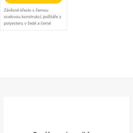
Závěsné křeslo s černou
ocelovou konstrukcí, polštáře z
polyesteru v šedé a černé
barvě.
O
v
l
Z
á
d
á
a
p
c
a
í