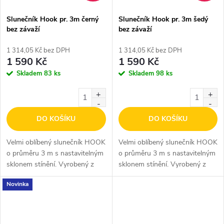
Slunečník Hook pr. 3m černý
Slunečník Hook pr. 3m šedý
bez závaží
bez závaží
1 314,05 Kč bez DPH
1 314,05 Kč bez DPH
1 590 Kč
1 590 Kč
Skladem
83 ks
Skladem
98 ks
DO KOŠÍKU
DO KOŠÍKU
Velmi oblíbený slunečník HOOK
Velmi oblíbený slunečník HOOK
o průměru 3 m s nastavitelným
o průměru 3 m s nastavitelným
sklonem stínění. Vyrobený z
sklonem stínění. Vyrobený z
odolného polyesteru. Slunečník
odolného polyesteru. Slunečník
Novinka
je dodáván bez závaží!
je dodáván bez závaží!