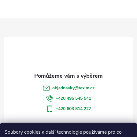
Z
á
p
a
t
objednavky
@
texim.cz
í
+420 495 545 541
+420 603 814 227
Soubory cookies a další technologie používáme pro co
Informace pro vás