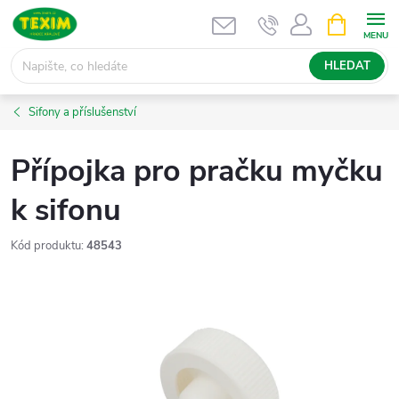
Přejít
NÁKUPNÍ
KOŠÍK
na
obsah
HLEDAT
Sifony a příslušenství
Přípojka pro pračku myčku
k sifonu
Kód produktu:
48543