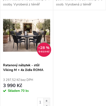
k
osoby. Vyrobená z téměř
osob. Vyrobená z téměř
t
bezúdržbových
bezúdržbových
t
materiálů. Součástí jsou
materiálů. Součástí jsou
ů
stohovatelné židle Lana
stohovatelné židle Lana
ů
ZWMC-19.
ZWMC-19.
–28 %
5 613 Kč
Ratanový nábytek - stůl
Viking M + 4x židle ROMA
3 297,52 Kč bez DPH
3 990 Kč
Skladem
70 ks