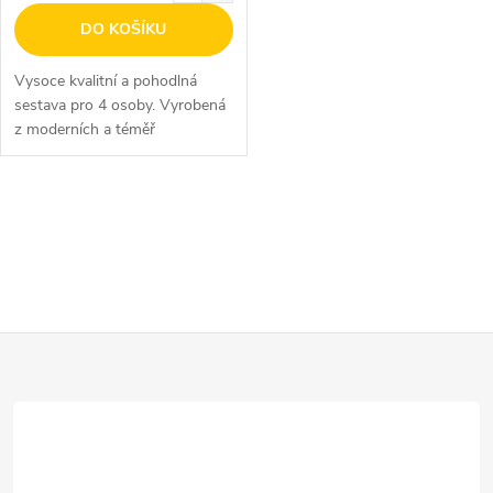
DO KOŠÍKU
Vysoce kvalitní a pohodlná
sestava pro 4 osoby. Vyrobená
z moderních a téměř
bezúdržbových materiálů.
O
v
l
Z
á
d
á
a
p
c