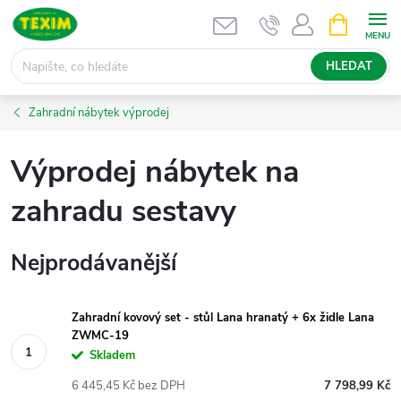
Přejít
NÁKUPNÍ
KOŠÍK
na
obsah
HLEDAT
Zahradní nábytek výprodej
Výprodej nábytek na
zahradu sestavy
Nejprodávanější
Zahradní kovový set - stůl Lana hranatý + 6x židle Lana
ZWMC-19
Skladem
6 445,45 Kč bez DPH
7 798,99 Kč