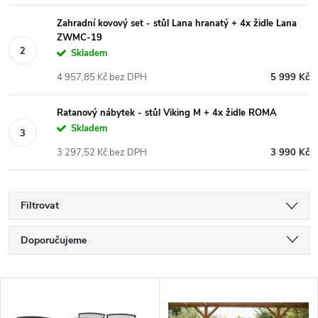
Zahradní kovový set - stůl Lana hranatý + 4x židle Lana
ZWMC-19
Skladem
4 957,85 Kč bez DPH
5 999 Kč
Ratanový nábytek - stůl Viking M + 4x židle ROMA
Skladem
3 297,52 Kč bez DPH
3 990 Kč
Filtrovat
Ř
Doporučujeme
a
Nejlevnější
V
Nejdražší
z