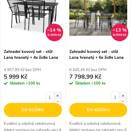
ý
Nejprodávanější
e
p
Abecedně
n
i
–14 %
–13 %
6 999 Kč
8 999 Kč
í
s
p
Zahradní kovový set - stůl
Zahradní kovový set - stůl
Lana hranatý + 4x židle Lana
Lana hranatý + 6x židle Lana
p
ZWMC-19
ZWMC-19
r
4 957,85 Kč bez DPH
6 445,45 Kč bez DPH
r
5 999 Kč
7 798,99 Kč
o
Skladem
>100 ks
Skladem
>100 ks
o
d
d
DO KOŠÍKU
DO KOŠÍKU
u
u
Kvalitní a odolná celokovová
Kvalitní a odolná celokovová
k
jídelní sestava na zahradu pro 4
jídelní sestava na zahradu pro 6