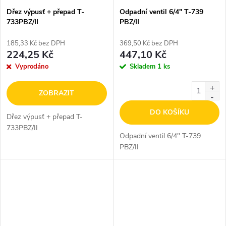
Dřez výpusť + přepad T-
Odpadní ventil 6/4" T-739
733PBZ/II
PBZ/II
185,33 Kč bez DPH
369,50 Kč bez DPH
224,25 Kč
447,10 Kč
Vyprodáno
Skladem
1 ks
ZOBRAZIT
DO KOŠÍKU
Dřez výpusť + přepad T-
733PBZ/II
Odpadní ventil 6/4" T-739
PBZ/II