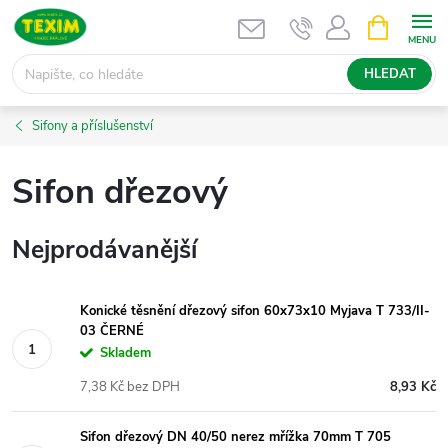
Přejít
NÁKUPNÍ
KOŠÍK
na
obsah
HLEDAT
Sifony a příslušenství
Sifon dřezový
Nejprodávanější
Konické těsnění dřezový sifon 60x73x10 Myjava T 733/II-
03 ČERNÉ
Skladem
7,38 Kč bez DPH
8,93 Kč
Sifon dřezový DN 40/50 nerez mřížka 70mm T 705