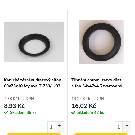
a
Nejlevnější
V
Nejdražší
z
ý
Nejprodávanější
e
p
Abecedně
n
i
í
s
p
Konické těsnění dřezový sifon
Těsnění chrom. zátky dřez
60x73x10 Myjava T 733/II-03
sifon 34x47x4,5 tvarovaný
p
ČERNÉ
T739
r
7,38 Kč bez DPH
13,24 Kč bez DPH
r
8,93 Kč
16,02 Kč
o
Skladem
85 ks
Skladem
42 ks
o
d