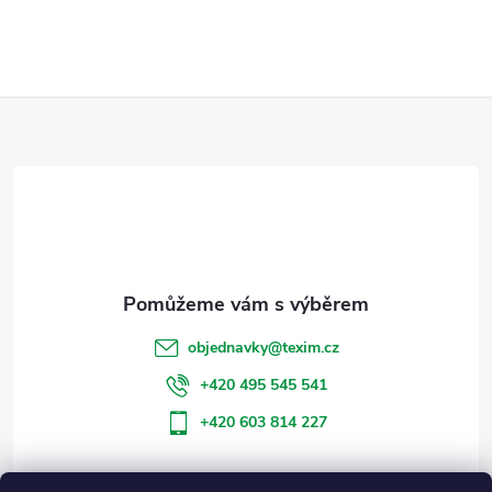
v
l
Z
á
d
á
a
p
c
a
í
t
p
objednavky
@
texim.cz
r
í
+420 495 545 541
v
+420 603 814 227
k