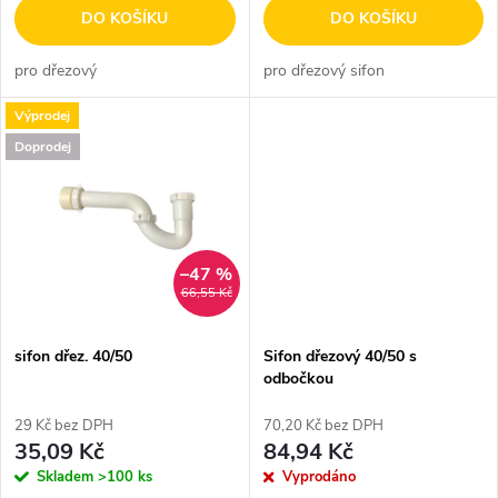
d
DO KOŠÍKU
DO KOŠÍKU
u
u
pro dřezový
pro dřezový sifon
k
k
Výprodej
t
Doprodej
t
ů
ů
–47 %
66,55 Kč
sifon dřez. 40/50
Sifon dřezový 40/50 s
odbočkou
29 Kč bez DPH
70,20 Kč bez DPH
35,09 Kč
84,94 Kč
Skladem
>100 ks
Vyprodáno