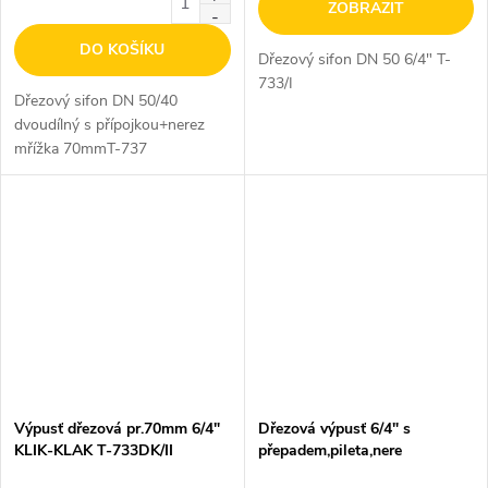
ZOBRAZIT
DO KOŠÍKU
Dřezový sifon DN 50 6/4" T-
733/I
Dřezový sifon DN 50/40
dvoudílný s přípojkou+nerez
mřížka 70mmT-737
Výpusť dřezová pr.70mm 6/4"
Dřezová výpusť 6/4" s
KLIK-KLAK T-733DK/II
přepadem,pileta,nere