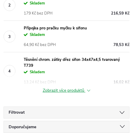
Skladem
179 Kč bez DPH
216,59 Kč
Přípojka pro pračku myčku k sifonu
Skladem
64,90 Kč bez DPH
78,53 Kč
Těsnění chrom. zátky dřez sifon 34x47x4,5 tvarovaný
T739
Skladem
13,24 Kč bez DPH
16,02 Kč
Zobrazit více produktů
Filtrovat
Ř
Doporučujeme