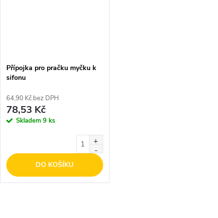
Přípojka pro pračku myčku k
sifonu
64,90 Kč bez DPH
78,53 Kč
Skladem
9 ks
DO KOŠÍKU
O