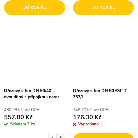
DO KOŠÍKU
DO KOŠÍKU
Dřezový sifon DN 50/40
Dřezový sifon DN 50 6/4" T-
dvoudílný s přípojkou+nerez
733/I
mřížka 70mmT-737
460,99 Kč bez DPH
145,70 Kč bez DPH
557,80 Kč
176,30 Kč
Skladem
3 ks
Vyprodáno