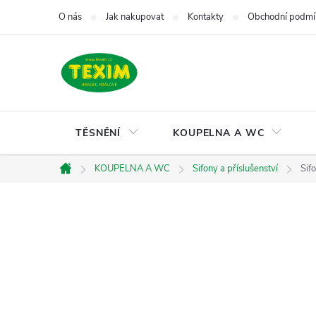
Přejít
O nás
Jak nakupovat
Kontakty
Obchodní podmí
na
obsah
TĚSNĚNÍ
KOUPELNA A WC
KOUPELNA A WC
Sifony a příslušenství
Sif
Domů