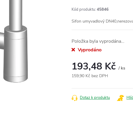
Kód produktu:
45846
Sifon umyvadlový DN40,nerezov
Položka byla vyprodána…
Vyprodáno
193,48 Kč
/ ks
159,90 Kč bez DPH
Měrná
cena:
Dotaz k produktu
Hlí