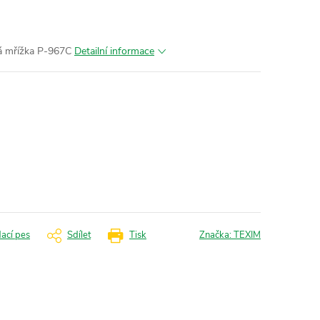
á mřížka P-967C
Detailní informace
dací pes
Sdílet
Tisk
Značka:
TEXIM