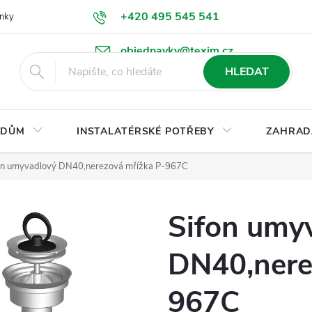
+420 495 545 541
nky
Podmínky ochrany osobních údajů
Ke stažení
objednavky@texim.cz
HLEDAT
DŮM
INSTALATÉRSKÉ POTŘEBY
ZAHRAD
on umyvadlový DN40,nerezová mřížka P-967C
Sifon umy
DN40,nere
967C