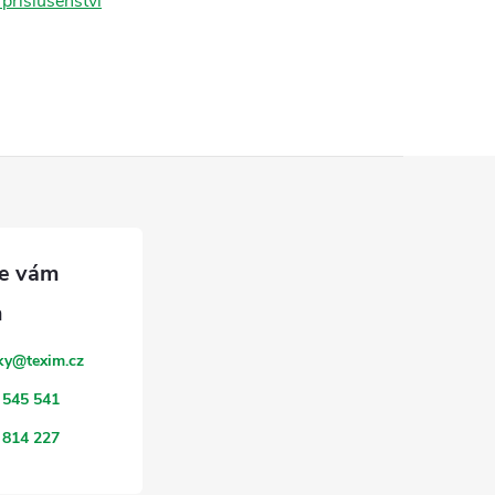
 příslušenství
ky
@
texim.cz
 545 541
 814 227