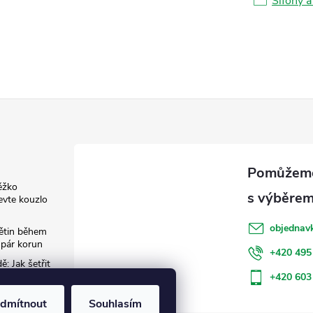
Sifony a
ěžko
evte kouzlo
objednav
květin během
 pár korun
+420 495
: Jak šetřit
+420 603
dmítnout
Souhlasím