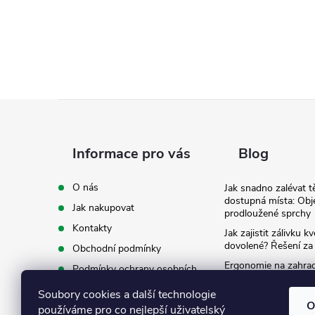
Z
á
Informace pro vás
Blog
p
O nás
Jak snadno zalévat t
dostupná místa: Obj
Jak nakupovat
a
prodloužené sprchy
Kontakty
Jak zajistit zálivku 
t
dovolené? Řešení za
Obchodní podmínky
Ergonomie na zahradě
Podmínky ochrany osobních
záda při zalévání
í
údajů
Soubory cookies a další technologie
Ke stažení
O
používáme pro co nejlepší uživatelský