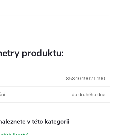
etry produktu:
8584049021490
ání
:
do druhého dne
aleznete v této kategorii