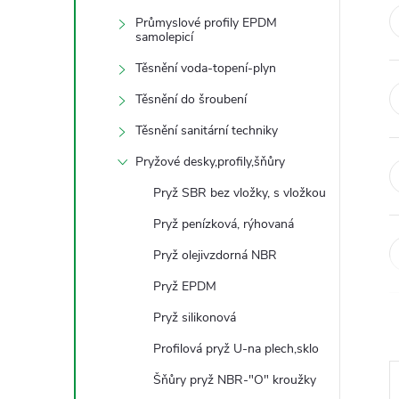
t
Průmyslové profily EPDM
samolepicí
r
Těsnění voda-topení-plyn
a
Těsnění do šroubení
Těsnění sanitární techniky
n
Pryžové desky,profily,šňůry
n
Pryž SBR bez vložky, s vložkou
Pryž penízková, rýhovaná
í
Pryž olejivzdorná NBR
p
Pryž EPDM
Pryž silikonová
a
Profilová pryž U-na plech,sklo
n
Šňůry pryž NBR-"O" kroužky