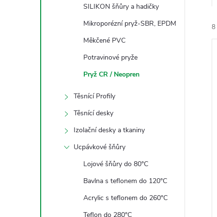
e
SILIKON šňůry a hadičky
Mikroporézní pryž-SBR, EPDM
8
l
Měkčené PVC
Potravinové pryže
Pryž CR / Neopren
Těsnící Profily
í
Těsnící desky
i
Izolační desky a tkaniny
Ucpávkové šňůry
Lojové šňůry do 80°C
Bavlna s teflonem do 120°C
Acrylic s teflonem do 260°C
Teflon do 280°C