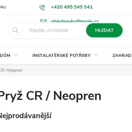
+420 495 545 541
nky
Podmínky ochrany osobních údajů
Ke stažení
objednavky@texim.cz
HLEDAT
DŮM
INSTALATÉRSKÉ POTŘEBY
ZAHRAD
CR / Neopren
Pryž CR / Neopren
Nejprodávanější