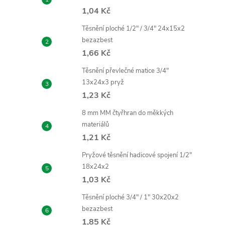
1,04 Kč
Těsnění ploché 1/2" / 3/4" 24x15x2
bezazbest
1,66 Kč
í
Těsnění převlečné matice 3/4"
13x24x3 pryž
1,23 Kč
r
8 mm MM čtyřhran do měkkých
materiálů
1,21 Kč
Pryžové těsnění hadicové spojení 1/2"
18x24x2
1,03 Kč
Těsnění ploché 3/4" / 1" 30x20x2
bezazbest
1,85 Kč