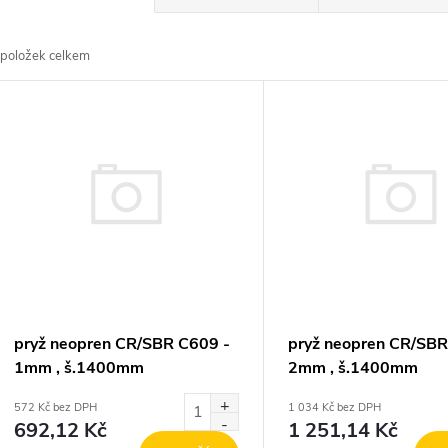
a
položek celkem
z
V
e
ý
n
p
p
s
r
p
pryž neopren CR/SBR C609 -
pryž neopren CR/SBR
o
1mm , š.1400mm
2mm , š.1400mm
r
572 Kč bez DPH
1 034 Kč bez DPH
d
692,12 Kč
1 251,14 Kč