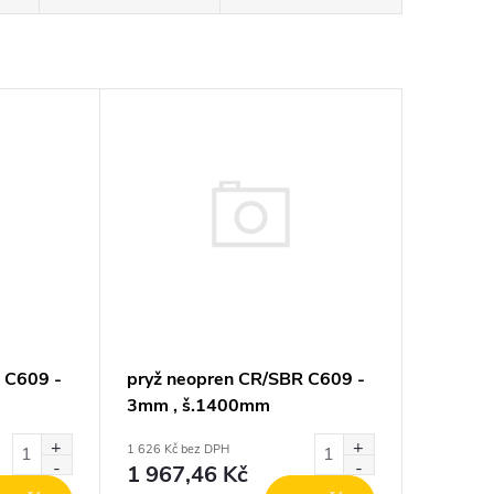
 C609 -
pryž neopren CR/SBR C609 -
3mm , š.1400mm
1 626 Kč bez DPH
1 967,46 Kč