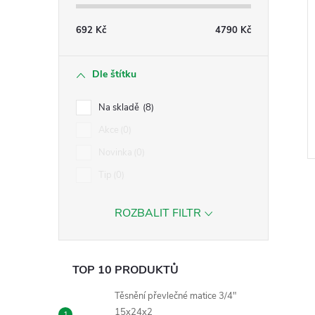
692
Kč
4790
Kč
Dle štítku
Na skladě
8
Akce
0
Novinka
0
Tip
0
ROZBALIT FILTR
l
TOP 10 PRODUKTŮ
Těsnění převlečné matice 3/4"
15x24x2