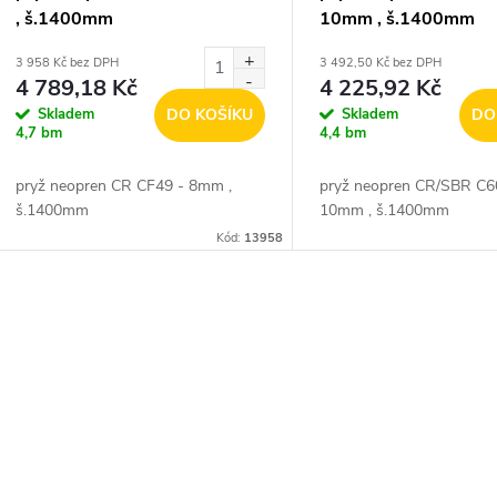
, š.1400mm
10mm , š.1400mm
3 958 Kč bez DPH
3 492,50 Kč bez DPH
4 789,18 Kč
4 225,92 Kč
Skladem
DO KOŠÍKU
Skladem
DO
4,7 bm
4,4 bm
pryž neopren CR CF49 - 8mm ,
pryž neopren CR/SBR C6
š.1400mm
10mm , š.1400mm
Kód:
13958
O
v
á