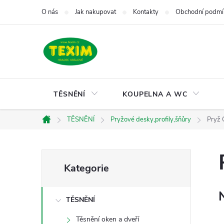
Přejít
O nás
Jak nakupovat
Kontakty
Obchodní podmí
na
obsah
TĚSNĚNÍ
KOUPELNA A WC
TĚSNĚNÍ
Pryžové desky,profily,šňůry
Pryž 
Domů
P
Přeskočit
Kategorie
kategorie
o
TĚSNĚNÍ
s
Těsnění oken a dveří