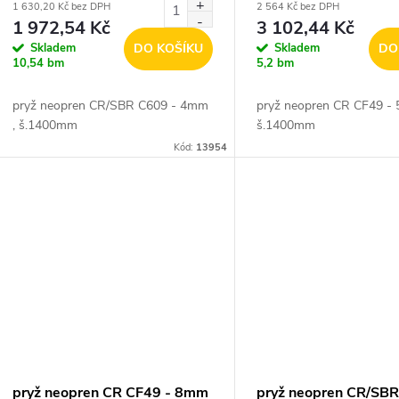
1 630,20 Kč bez DPH
2 564 Kč bez DPH
1 972,54 Kč
3 102,44 Kč
Skladem
DO KOŠÍKU
Skladem
DO
10,54 bm
5,2 bm
pryž neopren CR/SBR C609 - 4mm
pryž neopren CR CF49 -
, š.1400mm
š.1400mm
Kód:
13954
pryž neopren CR CF49 - 8mm
pryž neopren CR/SBR