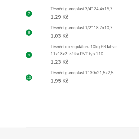
Těsnění gumoplast 3/4" 24,4x15,7
i
1,29 Kč
Těsnění gumoplast 1/2" 18,7x10,7
1,03 Kč
Těsnění do regulátoru 10kg PB lahve
11x18x2-zátka RVT typ 110
1,23 Kč
Těsnění gumoplast 1" 30x21,5x2,5
1,95 Kč
Z