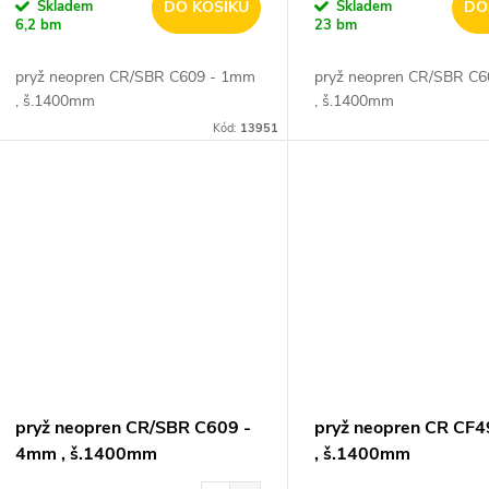
o
Skladem
DO KOŠÍKU
Skladem
DO
u
6,2 bm
23 bm
d
k
pryž neopren CR/SBR C609 - 1mm
pryž neopren CR/SBR C
u
, š.1400mm
, š.1400mm
t
Kód:
13951
k
ů
t
ů
pryž neopren CR/SBR C609 -
pryž neopren CR CF
4mm , š.1400mm
, š.1400mm