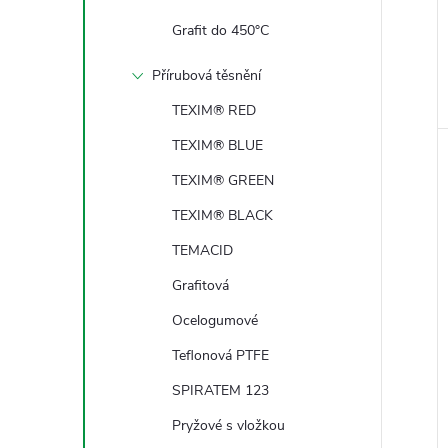
Grafit do 450°C
Přírubová těsnění
TEXIM® RED
TEXIM® BLUE
TEXIM® GREEN
TEXIM® BLACK
TEMACID
Grafitová
Ocelogumové
Teflonová PTFE
SPIRATEM 123
Pryžové s vložkou