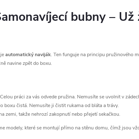
 Samonavíjecí bubny – Už
je
automatický naviják
. Ten funguje na principu pružinového m
ně navine zpět do boxu.
Celou práci za vás odvede pružina. Nemusíte se uvolnit v zádec
 boxu čistá. Nemusíte ji čistit rukama od bláta a trávy.
na zemi, takže nehrozí zakopnutí nebo přejetí sekačkou.
e modely, které se montují přímo na stěnu domu, čímž jsou vžd