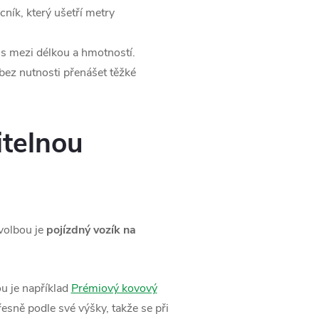
ík, který ušetří metry
s mezi délkou a hmotností.
bez nutnosti přenášet těžké
itelnou
volbou je
pojízdný vozík na
u je například
Prémiový kovový
řesně podle své výšky, takže se při