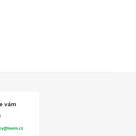
ky
@
texim.cz