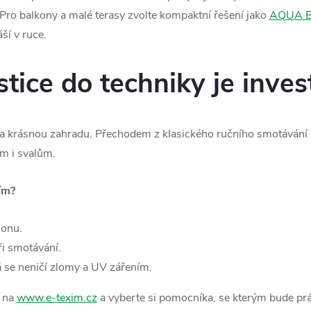
Pro balkony a malé terasy zvolte kompaktní řešení jako
AQUA BA
í v ruce.
stice do techniky je inves
za krásnou zahradu. Přechodem z klasického ručního smotávání
ům i svalům.
ím?
lonu.
ři smotávání.
rá se neničí zlomy a UV zářením.
 na
www.e-texim.cz
a vyberte si pomocníka, se kterým bude prác