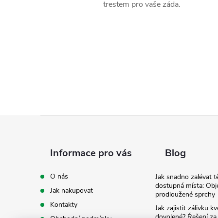
trestem pro vaše záda.
Z
á
Informace pro vás
Blog
p
O nás
Jak snadno zalévat t
dostupná místa: Obj
Jak nakupovat
a
prodloužené sprchy
Kontakty
Jak zajistit zálivku 
dovolené? Řešení za