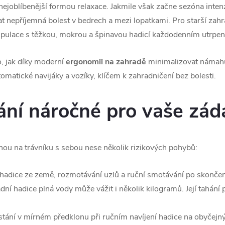
ejoblíbenější formou relaxace. Jakmile však začne sezóna intenz
 nepříjemná bolest v bedrech a mezi lopatkami. Pro starší zahrádk
nipulace s těžkou, mokrou a špinavou hadicí každodenním utrpen
, jak díky moderní
ergonomii na zahradě
minimalizovat námahu
omatické navijáky a vozíky, klíčem k zahradničení bez bolesti.
vání náročné pro vaše zád
nou na trávníku s sebou nese několik rizikových pohybů:
hadice ze země, rozmotávání uzlů a ruční smotávání po skončen
ní hadice plná vody může vážit i několik kilogramů. Její tahání 
tání v mírném předklonu při ručním navíjení hadice na obyčejný