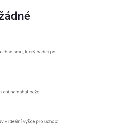
 žádné
echanismu, který hadici po
h ani namáhat paže.
y v ideální výšce pro úchop: