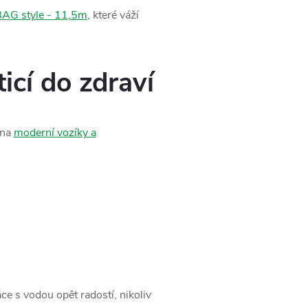
G style - 11,5m
, které váží
ticí do zdraví
 na
moderní vozíky a
e s vodou opět radostí, nikoliv