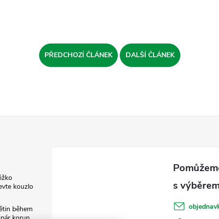
PŘEDCHOZÍ ČLÁNEK
DALŠÍ ČLÁNEK
ěžko
evte kouzlo
objednav
květin během
 pár korun