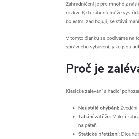
Zahradničení je pro mnohé z nás n
rozkvetlých záhonů může vystřídat
bolestmi zad bojují, se stává ma
V tomto článku se podíváme na to
správného vybavení, jako jsou aut
Proč je zalé
Klasické zalévání s hadicí pohoze
Neustálé ohýbání:
Zvedání 
Tahání zátěže:
Mokrá zahrad
na páteř.
Statické přetížení:
Dlouhé s