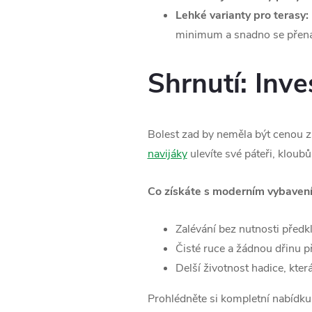
Lehké varianty pro terasy:
minimum a snadno se přenáš
Shrnutí: Inve
Bolest zad by neměla být cenou 
navijáky
ulevíte své páteři, kloub
Co získáte s moderním vybaven
Zalévání bez nutnosti předk
Čisté ruce a žádnou dřinu p
Delší životnost hadice, kte
Prohlédněte si kompletní nabídku