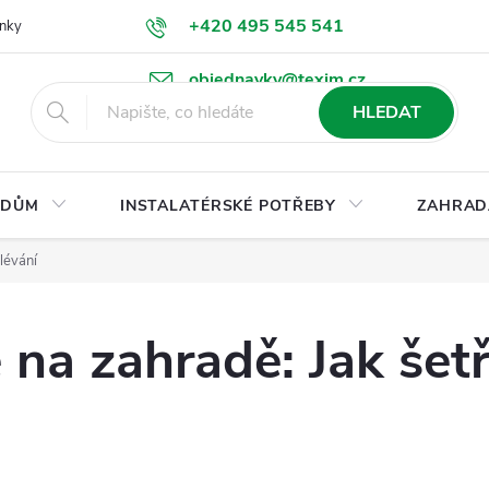
+420 495 545 541
nky
Podmínky ochrany osobních údajů
Ke stažení
objednavky@texim.cz
HLEDAT
DŮM
INSTALATÉRSKÉ POTŘEBY
ZAHRAD
lévání
na zahradě: Jak šetři