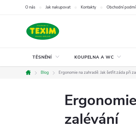
Přejít
O nás
Jak nakupovat
Kontakty
Obchodní podmí
na
obsah
TĚSNĚNÍ
KOUPELNA A WC
Blog
Ergonomie na zahradě: Jak šetřit záda při za
Domů
Ergonomie 
zalévání