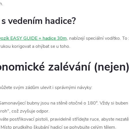
h.
k s vedením hadice?
vozík EASY GUIDE + hadice 30m
, nabízejí speciální vodítko. To 
rukou korigovat a ohýbat se u toho.
onomické zalévání (nejen)
ůžete svým zádům ulevit i správnými návyky:
Samonavíjecí bubny jsou na stěně otočné o 180°. Vždy si buben
 roh", což zvyšuje odpor.
te postřikovací pistoli, pravidelně střídejte ruce, abyste nezatěž
Místo prudkého škubání hadicí se pohybujte celým tělem.