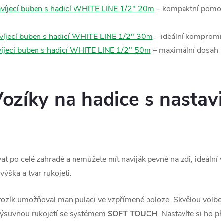
íjecí buben s hadicí WHITE LINE 1/2" 20m
– kompaktní pomocn
íjecí buben s hadicí WHITE LINE 1/2" 30m
– ideální kompromi
jecí buben s hadicí WHITE LINE 1/2" 50m
– maximální dosah 
Vozíky na hadice s nastav
t po celé zahradě a nemůžete mít naviják pevně na zdi, ideální 
výška a tvar rukojeti.
 vozík umožňoval manipulaci ve vzpřímené poloze. Skvělou volbo
 výsuvnou rukojetí se systémem
SOFT TOUCH
. Nastavíte si ho p