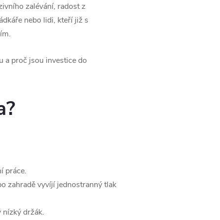
ivního zalévání, radost z
áře nebo lidi, kteří již s
ím.
 a proč jsou investice do
a?
í práce.
po zahradě vyvíjí jednostranný tlak
 nízký držák.