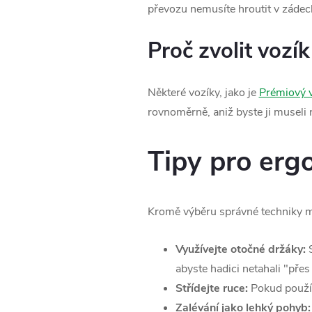
převozu nemusíte hroutit v zádec
Proč zvolit vozí
Některé vozíky, jako je
Prémiový 
rovnoměrně, aniž byste ji museli 
Tipy pro erg
Kromě výběru správné techniky m
Využívejte otočné držáky:
abyste hadici netahali "přes
Střídejte ruce:
Pokud používá
Zalévání jako lehký pohyb: