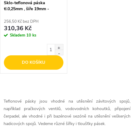
Sklo-teflonová páska
tl.0,25mm , šíře 19mm -
samolepicí, balení 10m
256,50 Kč bez DPH
310,36 Kč
Skladem
10 ks
DO KOŠÍKU
O
v
Teflonové pásky jsou vhodné na utěsnění závitových spojů,
například pračkových ventilů, vodovodních kohoutků, připojení
l
čerpadel, ale vhodné i při bazénové sezóně na utěsnění veškerých
á
hadicových spojů. Vedeme různé šířky i tloušťky pásek.