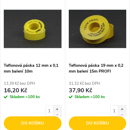
V
Nejdražší
z
ý
Nejprodávanější
e
p
Abecedně
n
i
í
s
p
Teflonová páska 12 mm x 0,1
Teflonová páska 19 mm x 0,2
mm balení 10m
mm balení 15m PROFI
p
r
13,39 Kč bez DPH
31,32 Kč bez DPH
r
16,20 Kč
37,90 Kč
o
Skladem
>100 ks
Skladem
>100 ks
o
d
d
DO KOŠÍKU
DO KOŠÍKU
u