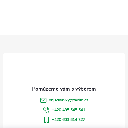
d
a
c
í
Z
p
á
r
p
v
a
k
y
t
objednavky
@
texim.cz
v
í
+420 495 545 541
ý
+420 603 814 227