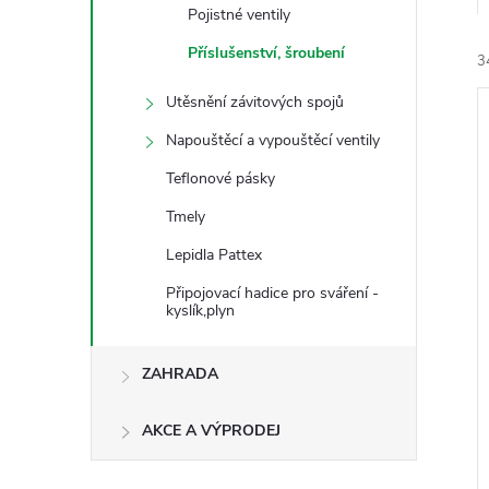
e
Pojistné ventily
Příslušenství, šroubení
3
l
Utěsnění závitových spojů
Napouštěcí a vypouštěcí ventily
Teflonové pásky
Tmely
í
Lepidla Pattex
i
Připojovací hadice pro sváření -
kyslík,plyn
ZAHRADA
AKCE A VÝPRODEJ