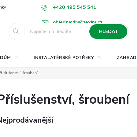
+420 495 545 541
nky
Podmínky ochrany osobních údajů
Ke stažení
objednavky@texim.cz
HLEDAT
DŮM
INSTALATÉRSKÉ POTŘEBY
ZAHRAD
Příslušenství, šroubení
Příslušenství, šroubení
Nejprodávanější