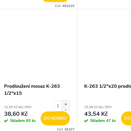
Kód:
481020
Prodloužení mosaz K-263
K-263 1/2"x20 prodl
1/2"x15
31,90 Kč bez DPH
35,98 Kč bez DPH
38,60 Kč
43,54 Kč
DO KOŠÍKU
DO
Skladem
60 ks
Skladem
47 ks
Kód:
48107