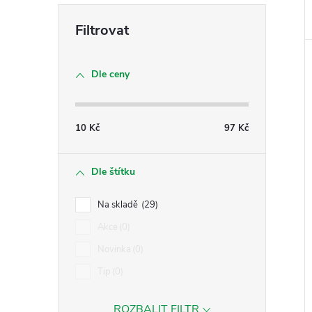
Dle ceny
10
Kč
97
Kč
Dle štítku
Na skladě
29
Akce
0
Novinka
0
Tip
0
ROZBALIT FILTR