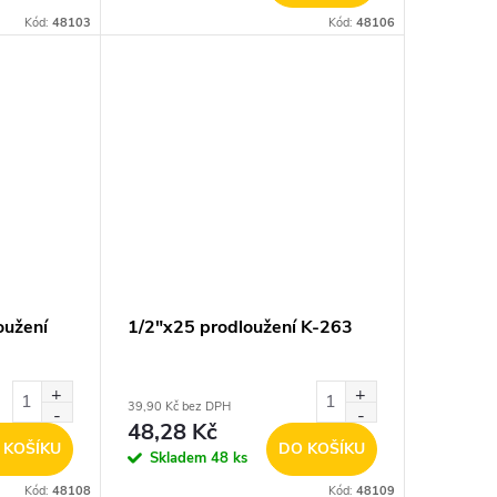
Kód:
48103
Kód:
48106
oužení
1/2"x25 prodloužení K-263
39,90 Kč bez DPH
48,28 Kč
 KOŠÍKU
DO KOŠÍKU
Skladem
48 ks
Kód:
48108
Kód:
48109