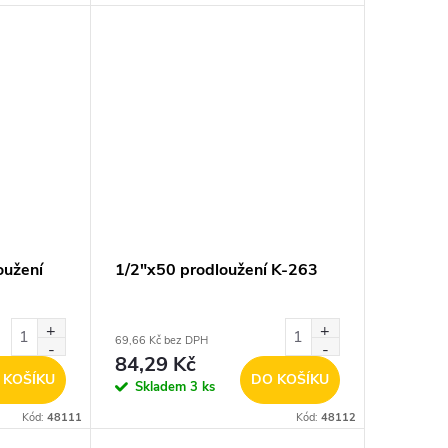
oužení
1/2"x50 prodloužení K-263
69,66 Kč bez DPH
84,29 Kč
 KOŠÍKU
DO KOŠÍKU
Skladem
3 ks
Kód:
48111
Kód:
48112