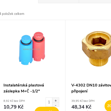
a
4
položek celkem
z
V
e
ý
n
p
p
s
r
p
Instalatérská plastová
V-4302 DN10 závito
o
záslepka M+Č -1/2"
připojení
r
8,92 Kč bez DPH
39,95 Kč bez DPH
d
10,79 Kč
48,34 Kč
Z