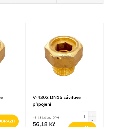
vé
V-4302 DN15 závitové
připojení
46,43 Kč bez DPH
OBRAZIT
56,18 Kč