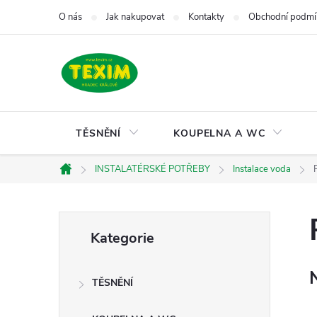
Přejít
O nás
Jak nakupovat
Kontakty
Obchodní podmí
na
obsah
TĚSNĚNÍ
KOUPELNA A WC
INSTALATÉRSKÉ POTŘEBY
Instalace voda
Domů
P
Přeskočit
Kategorie
kategorie
o
TĚSNĚNÍ
s