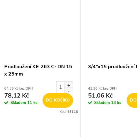
Prodloužení KE-263 Cr DN 15
3/4"x15 prodloužení
x 25mm
64,56 Kč bez DPH
42,20 Kč bez DPH
78,12 Kč
51,06 Kč
DO KOŠÍKU
DO
Skladem
11 ks
Skladem
13 ks
Kód:
48116