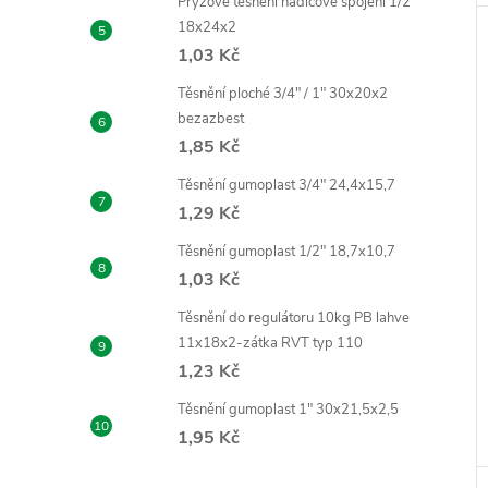
Pryžové těsnění hadicové spojení 1/2"
18x24x2
1,03 Kč
Těsnění ploché 3/4" / 1" 30x20x2
bezazbest
1,85 Kč
Těsnění gumoplast 3/4" 24,4x15,7
1,29 Kč
Těsnění gumoplast 1/2" 18,7x10,7
1,03 Kč
Těsnění do regulátoru 10kg PB lahve
11x18x2-zátka RVT typ 110
1,23 Kč
Těsnění gumoplast 1" 30x21,5x2,5
1,95 Kč