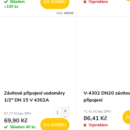
o
Skladem
DO KOŠÍKU
Vyprodáno
u
>100 ks
d
Kód:
48095
k
u
t
k
ů
t
ů
Závitové připojení vodoměry
V-4302 DN20 závito
1/2" DN 15 V 4302A
připojení
71,41 Kč bez DPH
57,77 Kč bez DPH
86,41 Kč
Z
69,90 Kč
DO KOŠÍKU
Vyprodáno
Skladem
40 ks