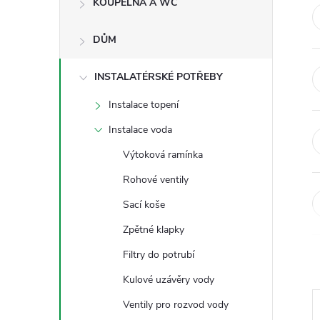
KOUPELNA A WC
t
DŮM
r
a
INSTALATÉRSKÉ POTŘEBY
Instalace topení
n
Instalace voda
n
Výtoková ramínka
Rohové ventily
í
Sací koše
p
Zpětné klapky
Filtry do potrubí
a
Kulové uzávěry vody
n
Ventily pro rozvod vody