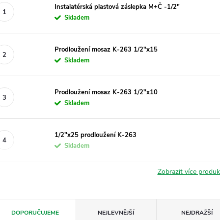
Instalatérská plastová záslepka M+Č -1/2"
Skladem
Prodloužení mosaz K-263 1/2"x15
Skladem
Prodloužení mosaz K-263 1/2"x10
Skladem
1/2"x25 prodloužení K-263
Skladem
Zobrazit více produ
Ř
DOPORUČUJEME
NEJLEVNĚJŠÍ
NEJDRAŽŠÍ