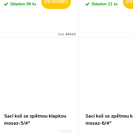
o
DO KOŠÍKU
DO
Skladem
98 ks
Skladem
21 ks
u
d
k
u
t
Kód:
46410
k
ů
t
ů
Sací koš se zpětnou klapkou
Sací koš se zpětnou 
mosaz-5/4"
mosaz-6/4"