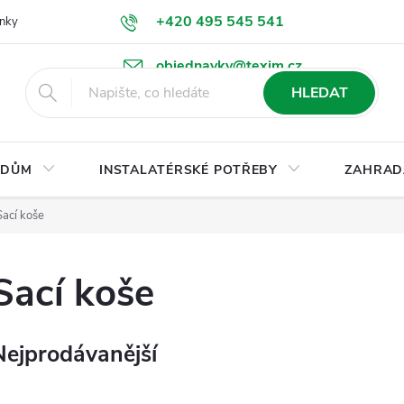
+420 495 545 541
nky
Podmínky ochrany osobních údajů
Ke stažení
objednavky@texim.cz
HLEDAT
DŮM
INSTALATÉRSKÉ POTŘEBY
ZAHRAD
Sací koše
Sací koše
Nejprodávanější