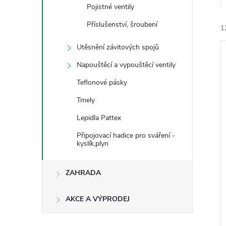
e
Pojistné ventily
Příslušenství, šroubení
1
l
Utěsnění závitových spojů
Napouštěcí a vypouštěcí ventily
Teflonové pásky
Tmely
í
Lepidla Pattex
i
Připojovací hadice pro sváření -
kyslík,plyn
ZAHRADA
AKCE A VÝPRODEJ