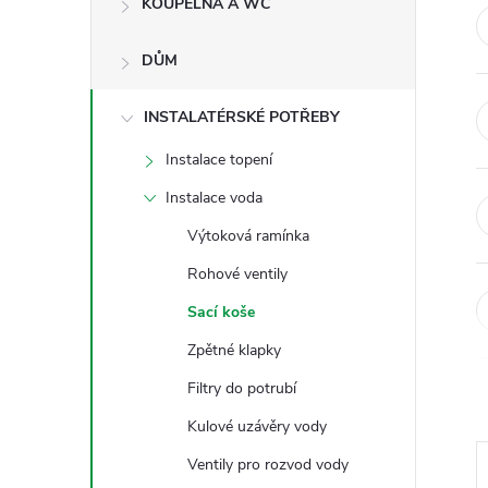
KOUPELNA A WC
t
DŮM
r
a
INSTALATÉRSKÉ POTŘEBY
Instalace topení
n
Instalace voda
n
Výtoková ramínka
Rohové ventily
í
Sací koše
p
Zpětné klapky
Filtry do potrubí
a
Kulové uzávěry vody
n
Ventily pro rozvod vody