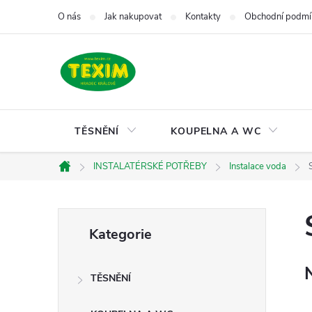
Přejít
O nás
Jak nakupovat
Kontakty
Obchodní podmí
na
obsah
TĚSNĚNÍ
KOUPELNA A WC
INSTALATÉRSKÉ POTŘEBY
Instalace voda
Domů
P
Přeskočit
Kategorie
kategorie
o
TĚSNĚNÍ
s