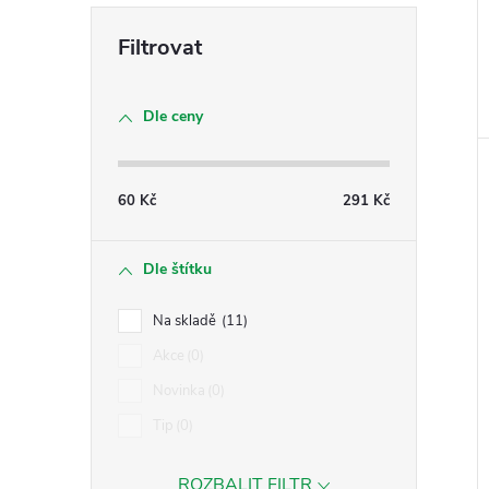
Dle ceny
60
Kč
291
Kč
Dle štítku
Na skladě
11
Akce
0
Novinka
0
Tip
0
ROZBALIT FILTR