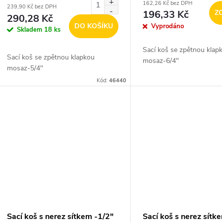
162,26 Kč bez DPH
239,90 Kč bez DPH
196,33 Kč
Z
290,28 Kč
DO KOŠÍKU
Vyprodáno
Skladem
18 ks
Sací koš se zpětnou klap
Sací koš se zpětnou klapkou
mosaz-6/4"
mosaz-5/4"
Kód:
46440
Sací koš s nerez sítkem -1/2"
Sací koš s nerez sítk