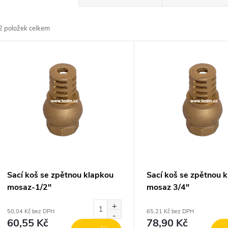
a
2
položek celkem
z
V
e
ý
n
p
p
s
r
p
Sací koš se zpětnou klapkou
Sací koš se zpětnou 
o
mosaz-1/2"
mosaz 3/4"
r
d
50,04 Kč bez DPH
65,21 Kč bez DPH
60,55 Kč
78,90 Kč