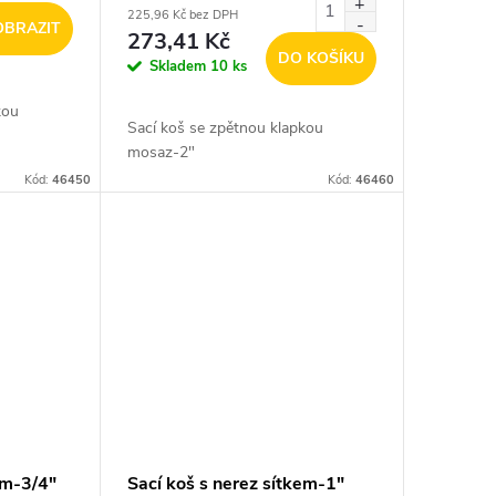
225,96 Kč bez DPH
OBRAZIT
273,41 Kč
DO KOŠÍKU
Skladem
10 ks
kou
Sací koš se zpětnou klapkou
mosaz-2"
Kód:
46450
Kód:
46460
em-3/4"
Sací koš s nerez sítkem-1"