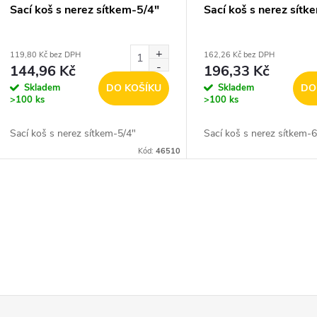
Sací koš s nerez sítkem-5/4"
Sací koš s nerez sítk
119,80 Kč bez DPH
162,26 Kč bez DPH
144,96 Kč
196,33 Kč
Skladem
DO KOŠÍKU
Skladem
DO
>100 ks
>100 ks
Sací koš s nerez sítkem-5/4"
Sací koš s nerez sítkem-6
Kód:
46510
O
v
á