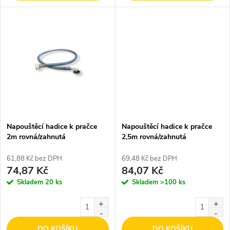
u
k
k
t
t
ů
ů
Napouštěcí hadice k pračce
Napouštěcí hadice k pračce
2m rovná/zahnutá
2,5m rovná/zahnutá
61,88 Kč bez DPH
69,48 Kč bez DPH
74,87 Kč
84,07 Kč
Skladem
20 ks
Skladem
>100 ks
DO KOŠÍKU
DO KOŠÍKU