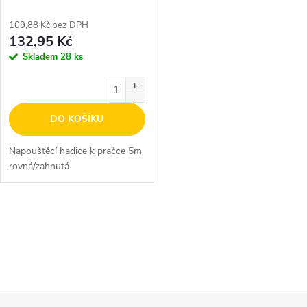
109,88 Kč bez DPH
132,95 Kč
Skladem
28 ks
DO KOŠÍKU
Napouštěcí hadice k pračce 5m
rovná/zahnutá
O
v
l
á