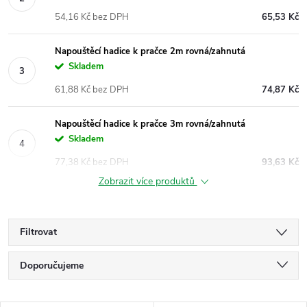
54,16 Kč bez DPH
65,53 Kč
Napouštěcí hadice k pračce 2m rovná/zahnutá
Skladem
61,88 Kč bez DPH
74,87 Kč
Napouštěcí hadice k pračce 3m rovná/zahnutá
Skladem
77,38 Kč bez DPH
93,63 Kč
Zobrazit více produktů
Filtrovat
Ř
Doporučujeme
a
Nejlevnější