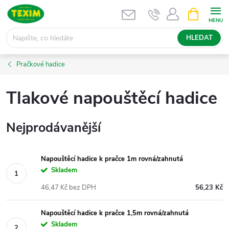
Přejít
NÁKUPNÍ
KOŠÍK
na
obsah
HLEDAT
Pračkové hadice
Tlakové napouštěcí hadice
Nejprodávanější
Napouštěcí hadice k pračce 1m rovná/zahnutá
Skladem
46,47 Kč bez DPH
56,23 Kč
Napouštěcí hadice k pračce 1,5m rovná/zahnutá
Skladem