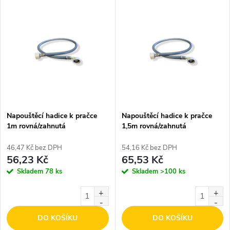
V
Nejdražší
z
ý
Nejprodávanější
e
p
Abecedně
n
i
í
s
p
Napouštěcí hadice k pračce
Napouštěcí hadice k pračce
1m rovná/zahnutá
1,5m rovná/zahnutá
p
r
46,47 Kč bez DPH
54,16 Kč bez DPH
r
56,23 Kč
65,53 Kč
o
Skladem
78 ks
Skladem
>100 ks
o
d
d
DO KOŠÍKU
DO KOŠÍKU
u