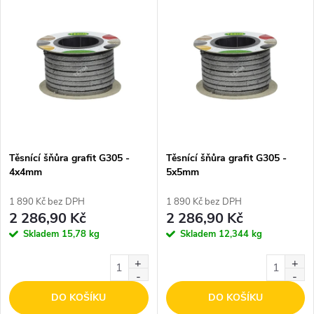
V
Nejdražší
z
ý
Nejprodávanější
e
p
Abecedně
n
i
í
s
p
Těsnící šňůra grafit G305 -
Těsnící šňůra grafit G305 -
4x4mm
5x5mm
p
r
1 890 Kč bez DPH
1 890 Kč bez DPH
r
2 286,90 Kč
2 286,90 Kč
o
Skladem
15,78 kg
Skladem
12,344 kg
o
d
d
DO KOŠÍKU
DO KOŠÍKU
u