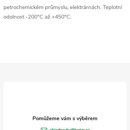
l
petrochemickém průmyslu, elektrárnách. Teplotní
á
odolnost -200°C až +450°C.
d
a
c
í
Z
p
r
á
v
p
k
a
y
t
v
objednavky
@
texim.cz