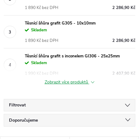
1 890 Kč bez DPH
2 286,90 Kč
Těsnící šňůra grafit G305 - 10x10mm
Skladem
1 890 Kč bez DPH
2 286,90 Kč
Těsnící šňůra grafit s inconelem GI306 - 25x25mm
Skladem
1 990 Kč bez DPH
2 407,90 Kč
Zobrazit více produktů
Filtrovat
Ř
Doporučujeme
a
Nejlevnější