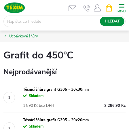
Přejít
NÁKUPNÍ
KOŠÍK
na
obsah
HLEDAT
Ucpávkové šňůry
Grafit do 450°C
Nejprodávanější
Těsnící šňůra grafit G305 - 30x30mm
Skladem
1 890 Kč bez DPH
2 286,90 Kč
Těsnící šňůra grafit G305 - 20x20mm
Skladem