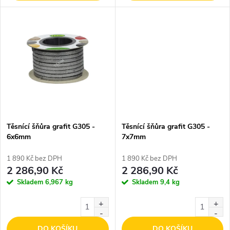
u
k
k
t
t
ů
ů
Těsnící šňůra grafit G305 -
Těsnící šňůra grafit G305 -
6x6mm
7x7mm
1 890 Kč bez DPH
1 890 Kč bez DPH
2 286,90 Kč
2 286,90 Kč
Skladem
6,967 kg
Skladem
9,4 kg
DO KOŠÍKU
DO KOŠÍKU