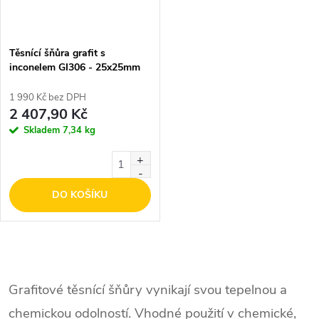
Těsnící šňůra grafit s
inconelem GI306 - 25x25mm
1 990 Kč bez DPH
2 407,90 Kč
Skladem
7,34 kg
DO KOŠÍKU
O
v
Grafitové těsnící šňůry vynikají svou tepelnou a
chemickou odolností. Vhodné použití v chemické,