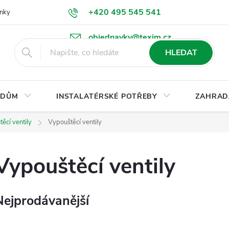
+420 495 545 541
nky
Podmínky ochrany osobních údajů
Ke stažení
objednavky@texim.cz
HLEDAT
DŮM
INSTALATÉRSKÉ POTŘEBY
ZAHRAD
ěcí ventily
Vypouštěcí ventily
Vypouštěcí ventily
Nejprodávanější