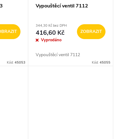
13
Vypouštěcí ventil 7112
344,30 Kč bez DPH
OBRAZIT
416,60 Kč
ZOBRAZIT
Vyprodáno
Vypouštěcí ventil 7112
Kód:
45053
Kód:
45055