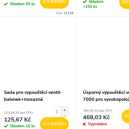
o
DO KOŠÍKU
Skladem
DO
Skladem
50 ks
u
>100 ks
d
Kód:
12218
k
u
t
k
ů
t
ů
Sada pro vypouštěcí ventil-
Úsporný vypouštěcí ve
balonek+mosazná
7000 pro vysokopolo
tyčka+plastové táhlo
386,80 Kč bez DPH
103,86 Kč bez DPH
468,03 Kč
Z
125,67 Kč
DO KOŠÍKU
Vyprodáno
Skladem
16 ks