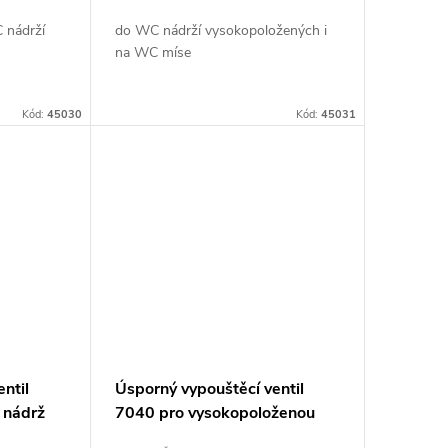
 nádrží
do WC nádrží vysokopoložených i
na WC míse
Kód:
45030
Kód:
45031
ntil
Úsporný vypouštěcí ventil
 nádrž
7040 pro vysokopoloženou