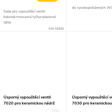
do vysokopoložených WC
Sada pro vypouštěcí ventil-
balonek+mosazná tyčka+plastové
táhlo
Kód:
12222
Úsporný vypouštěcí ventil
Úsporný vypouštěcí ve
7020 pro keramickou nádrž
7030 pro keramickou