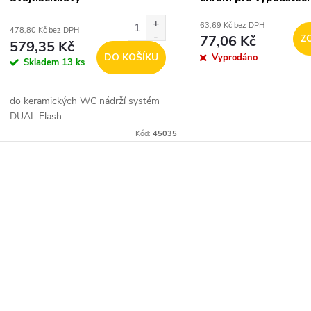
FN011 Falcon
63,69 Kč bez DPH
478,80 Kč bez DPH
77,06 Kč
Z
579,35 Kč
DO KOŠÍKU
Vyprodáno
Skladem
13 ks
do keramických WC nádrží systém
DUAL Flash
Kód:
45035