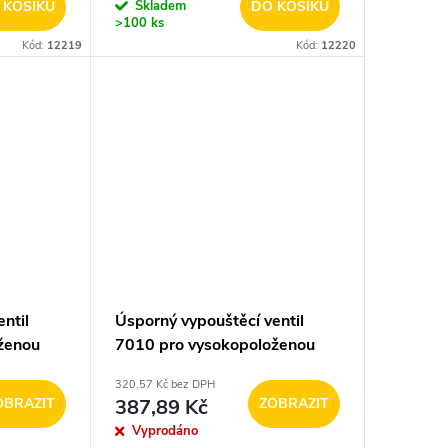
 KOŠÍKU
Skladem
DO KOŠÍKU
>100 ks
Kód:
12219
Kód:
12220
ntil
Úsporný vypouštěcí ventil
ženou
7010 pro vysokopoloženou
320,57 Kč bez DPH
OBRAZIT
387,89 Kč
ZOBRAZIT
Vyprodáno