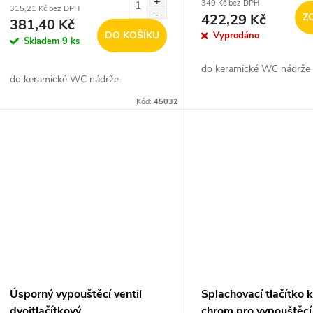
349 Kč bez DPH
315,21 Kč bez DPH
422,29 Kč
Z
381,40 Kč
DO KOŠÍKU
Vyprodáno
Skladem
9 ks
do keramické WC nádrže
do keramické WC nádrže
Kód:
45032
Úsporný vypouštěcí ventil
Splachovací tlačítko
dvojtlačítkový
chrom pro vypouštěcí 