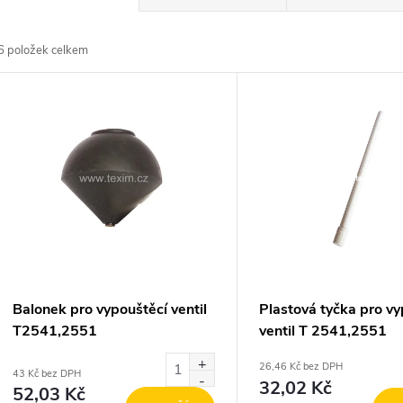
a
6
položek celkem
z
V
e
ý
n
p
p
s
r
p
Balonek pro vypouštěcí ventil
Plastová tyčka pro vy
o
T2541,2551
ventil T 2541,2551
r
26,46 Kč bez DPH
d
43 Kč bez DPH
32,02 Kč
52,03 Kč