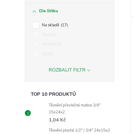
Dle štítku
Na skladě
17
Akce
0
Novinka
0
Tip
0
ROZBALIT FILTR
TOP 10 PRODUKTŮ
Těsnění převlečné matice 3/4"
15x24x2
1,04 Kč
Těsnění ploché 1/2" / 3/4" 24x15x2