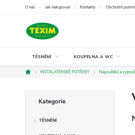
Přejít
O nás
Jak nakupovat
Kontakty
Obchodní podmí
na
obsah
TĚSNĚNÍ
KOUPELNA A WC
INSTALATÉRSKÉ POTŘEBY
Napouštěcí a vypoušt
Domů
P
Přeskočit
Kategorie
kategorie
o
TĚSNĚNÍ
s