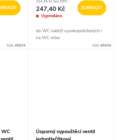
204,46 Kč bez DPH
OBRAZIT
247,40 Kč
ZOBRAZIT
Vyprodáno
do WC nádrží vysokopoložených i
na WC míse
Kód:
45033
Kód:
45034
 k WC
Úsporný vypouštěcí ventil
ventil
jednotlačítkový