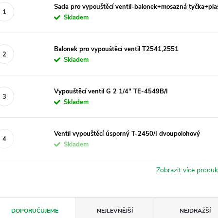
Sada pro vypouštěcí ventil-balonek+mosazná tyčka+pla
Skladem
Balonek pro vypouštěcí ventil T2541,2551
Skladem
Vypouštěcí ventil G 2 1/4" TE-4549B/I
Skladem
Ventil vypouštěcí úsporný T-2450/I dvoupolohový
Skladem
Zobrazit více produ
Ř
DOPORUČUJEME
NEJLEVNĚJŠÍ
NEJDRAŽŠÍ