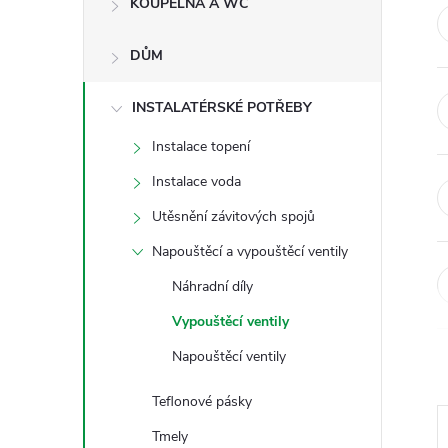
KOUPELNA A WC
t
DŮM
r
a
INSTALATÉRSKÉ POTŘEBY
Instalace topení
n
Instalace voda
n
Utěsnění závitových spojů
Napouštěcí a vypouštěcí ventily
í
Náhradní díly
p
Vypouštěcí ventily
Napouštěcí ventily
a
Teflonové pásky
n
Tmely