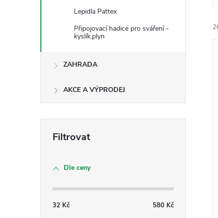
e
Lepidla Pattex
2
Připojovací hadice pro sváření -
l
kyslík,plyn
ZAHRADA
AKCE A VÝPRODEJ
í
i
Dle ceny
32
Kč
580
Kč