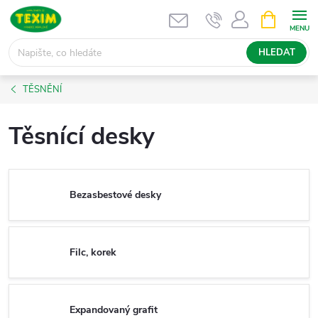
Přejít
NÁKUPNÍ
KOŠÍK
na
obsah
HLEDAT
TĚSNĚNÍ
Těsnící desky
Bezasbestové desky
Filc, korek
Expandovaný grafit