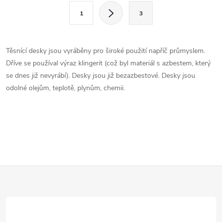
S
v
1
3
t
l
r
á
á
Těsnící desky jsou vyráběny pro široké použití napříč průmyslem.
n
Dříve se používal výraz klingerit (což byl materiál s azbestem, který
d
k
se dnes již nevyrábí). Desky jsou již bezazbestové. Desky jsou
a
o
odolné olejům, teplotě, plynům, chemii.
v
c
á
í
n
í
p
r
Z
v
á
k