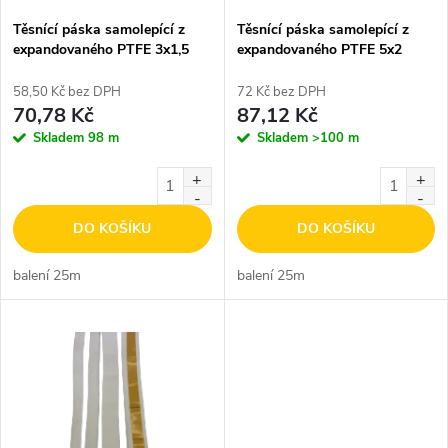
s
p
Těsnící páska samolepící z
Těsnící páska samolepící z
expandovaného PTFE 3x1,5
expandovaného PTFE 5x2
p
r
58,50 Kč bez DPH
72 Kč bez DPH
r
70,78 Kč
87,12 Kč
o
Skladem
98 m
Skladem
>100 m
o
d
d
DO KOŠÍKU
DO KOŠÍKU
u
u
balení 25m
balení 25m
k
k
t
t
ů
ů