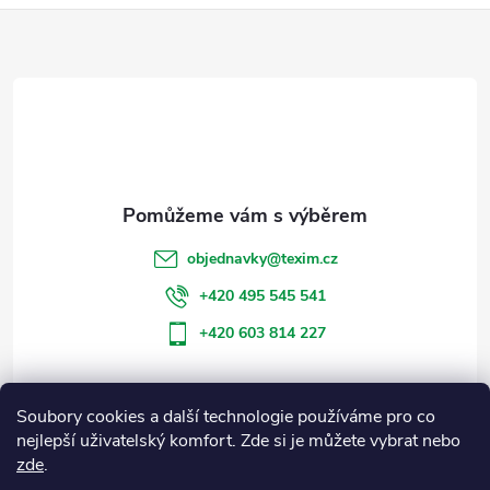
Z
á
p
a
t
objednavky
@
texim.cz
í
+420 495 545 541
+420 603 814 227
Soubory cookies a další technologie používáme pro co
Informace pro vás
nejlepší uživatelský komfort. Zde si je můžete vybrat nebo
zde
.