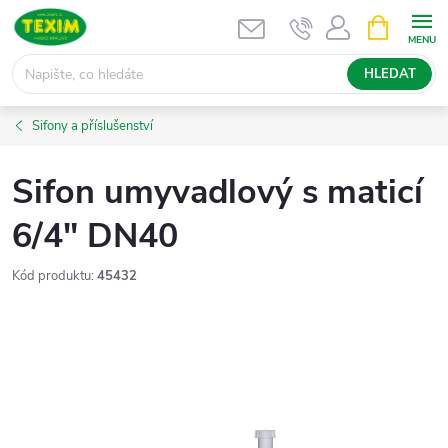
Přejít
NÁKUPNÍ
KOŠÍK
na
obsah
HLEDAT
Sifony a příslušenství
Sifon umyvadlový s maticí
6/4" DN40
Kód produktu:
45432