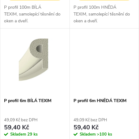
u
P profil 100m BÍLÁ
P profil 100m HNĚDÁ
k
TEXIM, samolepící těsnění do
TEXIM, samolepící těsnění do
k
oken a dveří.
oken a dveří.
t
t
ů
ů
P profil 6m BÍLÁ TEXIM
P profil 6m HNĚDÁ TEXIM
49,09 Kč bez DPH
49,09 Kč bez DPH
59,40 Kč
59,40 Kč
Skladem
29 ks
Skladem
>100 ks