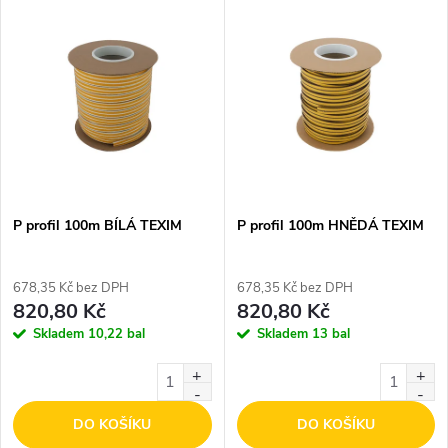
V
Nejdražší
z
ý
Nejprodávanější
e
p
Abecedně
n
i
í
s
p
P profil 100m BÍLÁ TEXIM
P profil 100m HNĚDÁ TEXIM
p
r
678,35 Kč bez DPH
678,35 Kč bez DPH
r
820,80 Kč
820,80 Kč
o
Skladem
10,22 bal
Skladem
13 bal
o
d
d
DO KOŠÍKU
DO KOŠÍKU
u