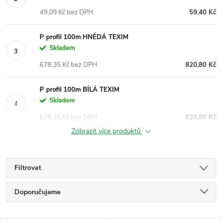
49,09 Kč bez DPH
59,40 Kč
P profil 100m HNĚDÁ TEXIM
Skladem
678,35 Kč bez DPH
820,80 Kč
P profil 100m BÍLÁ TEXIM
Skladem
678,35 Kč bez DPH
820,80 Kč
Zobrazit více produktů
Filtrovat
Ř
Doporučujeme
a
Nejlevnější