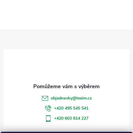
O
v
l
Z
á
d
á
a
p
c
a
í
t
p
objednavky
@
texim.cz
r
í
+420 495 545 541
v
+420 603 814 227
k