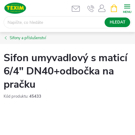
Přejít
NÁKUPNÍ
KOŠÍK
na
obsah
HLEDAT
Sifony a příslušenství
Sifon umyvadlový s maticí
6/4" DN40+odbočka na
pračku
Kód produktu:
45433