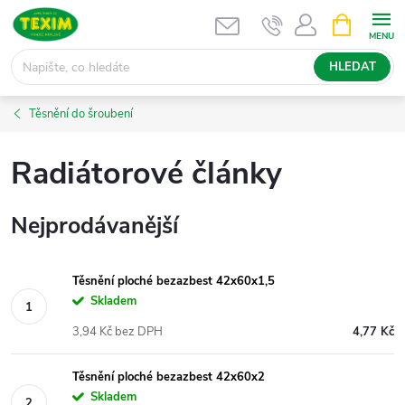
Přejít
NÁKUPNÍ
KOŠÍK
na
obsah
HLEDAT
Těsnění do šroubení
Radiátorové články
Nejprodávanější
Těsnění ploché bezazbest 42x60x1,5
Skladem
3,94 Kč bez DPH
4,77 Kč
Těsnění ploché bezazbest 42x60x2
Skladem