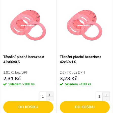
V
Nejdražší
z
ý
Nejprodávanější
e
p
Abecedně
n
i
í
s
p
Těsnění ploché bezazbest
Těsnění ploché bezazbest
42x60x0,5
42x60x1,0
p
r
1,91 Kč bez DPH
2,67 Kč bez DPH
r
2,31 Kč
3,23 Kč
o
Skladem
>100 ks
Skladem
>100 ks
o
d
d
DO KOŠÍKU
DO KOŠÍKU
u