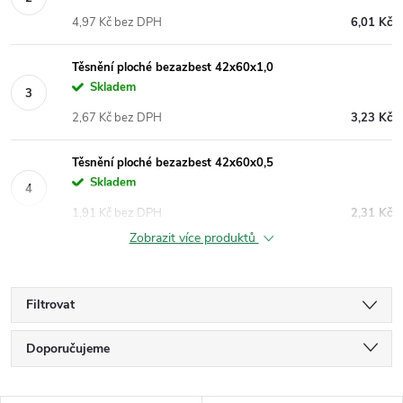
4,97 Kč bez DPH
6,01 Kč
Těsnění ploché bezazbest 42x60x1,0
Skladem
2,67 Kč bez DPH
3,23 Kč
Těsnění ploché bezazbest 42x60x0,5
Skladem
1,91 Kč bez DPH
2,31 Kč
Zobrazit více produktů
Filtrovat
Ř
Doporučujeme
a
Nejlevnější