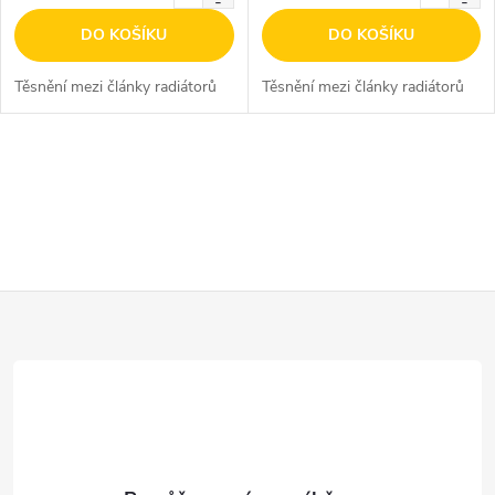
DO KOŠÍKU
DO KOŠÍKU
Těsnění mezi články radiátorů
Těsnění mezi články radiátorů
O
v
l
Z
á
d
á
a
p
c
a
í