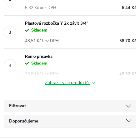
5,32 Kč bez DPH
6,44 Kč
Plastová rozbočka Y 2x závit 3/4"
Skladem
48,51 Kč bez DPH
58,70 Kč
Romo prisavka
Skladem
35,80 Kč bez DPH
43,32 Kč
Zobrazit více produktů
Filtrovat
Ř
Doporučujeme
a
Nejlevnější