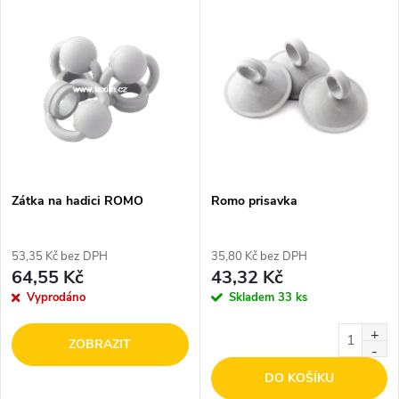
V
Nejdražší
z
ý
Nejprodávanější
e
p
Abecedně
n
i
í
s
p
Zátka na hadici ROMO
Romo prisavka
p
r
53,35 Kč bez DPH
35,80 Kč bez DPH
r
64,55 Kč
43,32 Kč
o
Vyprodáno
Skladem
33 ks
o
d
ZOBRAZIT
d
DO KOŠÍKU
u