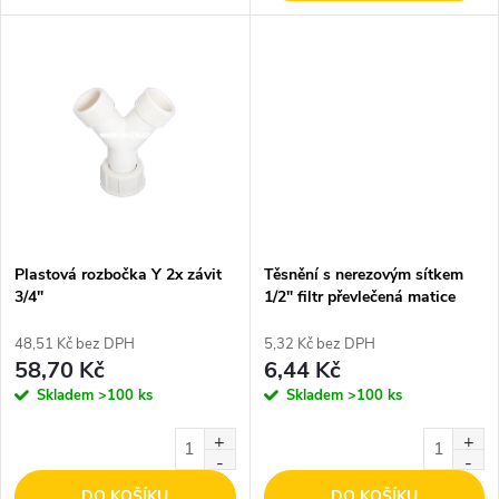
u
k
k
t
t
ů
ů
Plastová rozbočka Y 2x závit
Těsnění s nerezovým sítkem
3/4"
1/2" filtr převlečená matice
48,51 Kč bez DPH
5,32 Kč bez DPH
58,70 Kč
6,44 Kč
Skladem
>100 ks
Skladem
>100 ks
DO KOŠÍKU
DO KOŠÍKU