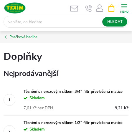
Přejít
NÁKUPNÍ
KOŠÍK
na
obsah
HLEDAT
Pračkové hadice
Doplňky
Nejprodávanější
Těsnění s nerezovým sítkem 3/4" filtr převlečená matice
Skladem
7,61 Kč bez DPH
9,21 Kč
Těsnění s nerezovým sítkem 1/2" filtr převlečená matice
Skladem