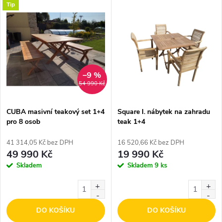
V
Tip
Nejdražší
z
ý
Nejprodávanější
e
p
Abecedně
n
i
–9 %
54 990 Kč
í
s
p
CUBA masivní teakový set 1+4
Square I. nábytek na zahradu
pro 8 osob
teak 1+4
p
r
41 314,05 Kč bez DPH
16 520,66 Kč bez DPH
r
49 990 Kč
19 990 Kč
o
Skladem
Skladem
9 ks
o
d
d
DO KOŠÍKU
DO KOŠÍKU
u