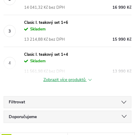
14 041,32 Kč bez DPH
16 990 Kč
Clasic I. teakový set 1+6
Skladem
13 214,88 Kč bez DPH
15 990 Kč
Clasic I. teakový set 1+4
Skladem
11 561,98 Kč bez DPH
13 990 Kč
Zobrazit více produktů
Filtrovat
Ř
Doporučujeme
a
Nejlevnější