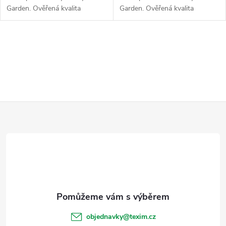
Garden. Ověřená kvalita
Garden. Ověřená kvalita
exotické dřeviny teak.
exotické dřeviny teak.
O
v
l
Z
á
d
á
a
p
c
a
í
t
p
objednavky
@
texim.cz