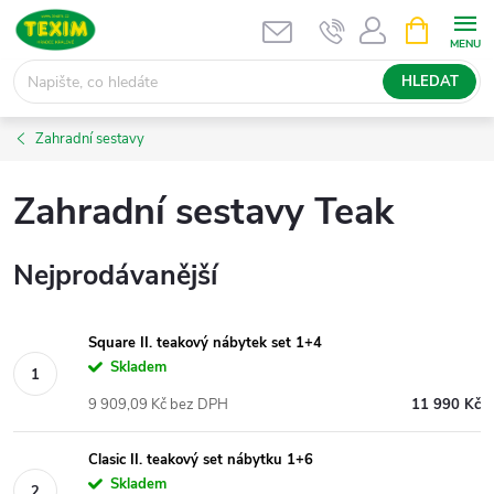
Přejít
NÁKUPNÍ
KOŠÍK
na
obsah
HLEDAT
Zahradní sestavy
Zahradní sestavy Teak
Nejprodávanější
Square II. teakový nábytek set 1+4
Skladem
9 909,09 Kč bez DPH
11 990 Kč
Clasic II. teakový set nábytku 1+6
Skladem