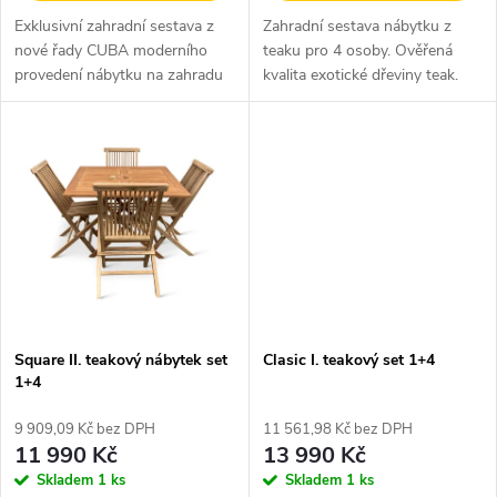
u
Exklusivní zahradní sestava z
Zahradní sestava nábytku z
k
nové řady CUBA moderního
teaku pro 4 osoby. Ověřená
k
provedení nábytku na zahradu
kvalita exotické dřeviny teak.
t
z teaku. Kompletní sestava
t
obsahuje 4 masivní lavice a
ů
masivní rozměrný rozkládací
ů
hranatý...
Square II. teakový nábytek set
Clasic I. teakový set 1+4
1+4
9 909,09 Kč bez DPH
11 561,98 Kč bez DPH
11 990 Kč
13 990 Kč
Skladem
1 ks
Skladem
1 ks