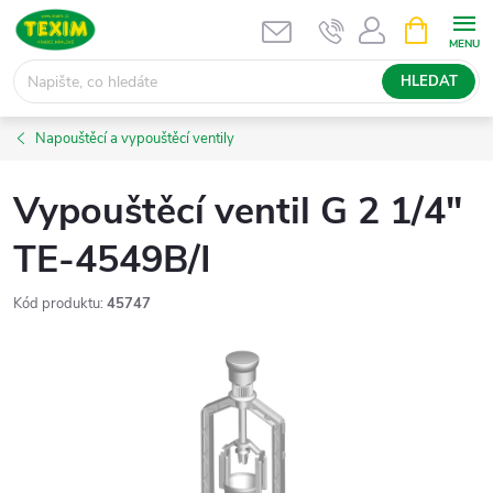
Přejít
NÁKUPNÍ
KOŠÍK
na
obsah
HLEDAT
Napouštěcí a vypouštěcí ventily
Vypouštěcí ventil G 2 1/4"
TE-4549B/I
Kód produktu:
45747