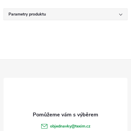
Parametry produktu
Z
á
p
a
t
objednavky
@
texim.cz