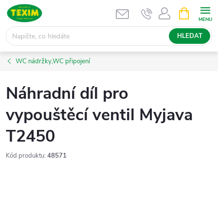
Přejít
NÁKUPNÍ
KOŠÍK
na
obsah
HLEDAT
WC nádržky,WC připojení
Náhradní díl pro
vypouštěcí ventil Myjava
T2450
Kód produktu:
48571