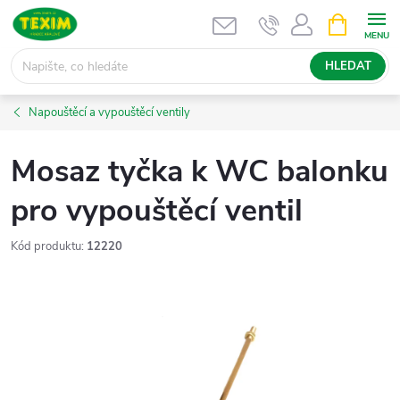
Přejít
NÁKUPNÍ
KOŠÍK
na
obsah
HLEDAT
Napouštěcí a vypouštěcí ventily
Mosaz tyčka k WC balonku
pro vypouštěcí ventil
Kód produktu:
12220