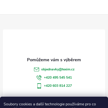
Z
á
p
a
t
objednavky
@
texim.cz
í
+420 495 545 541
+420 603 814 227
Soubory cookies a další technologie používáme pro co
Informace pro vás