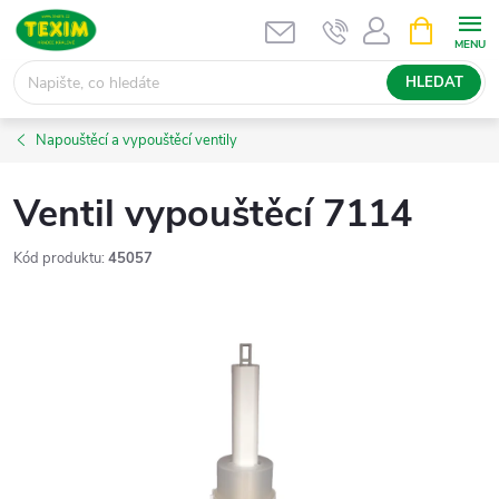
Přejít
NÁKUPNÍ
KOŠÍK
na
obsah
HLEDAT
Napouštěcí a vypouštěcí ventily
Ventil vypouštěcí 7114
Kód produktu:
45057