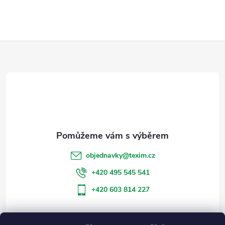
Z
á
p
a
t
objednavky
@
texim.cz
í
+420 495 545 541
+420 603 814 227