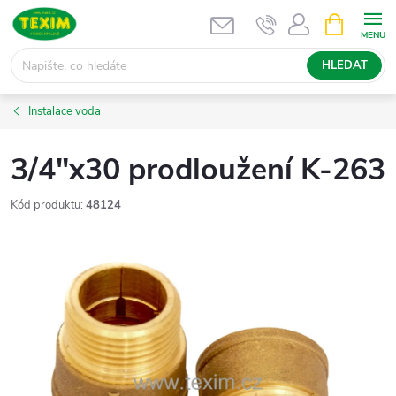
Přejít
NÁKUPNÍ
KOŠÍK
na
obsah
HLEDAT
Instalace voda
3/4"x30 prodloužení K-263
Kód produktu:
48124