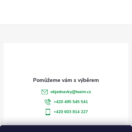
Z
á
p
a
t
objednavky
@
texim.cz
í
+420 495 545 541
+420 603 814 227