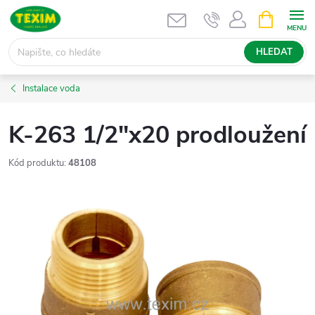
Přejít
NÁKUPNÍ
KOŠÍK
na
obsah
HLEDAT
Instalace voda
K-263 1/2"x20 prodloužení
Kód produktu:
48108