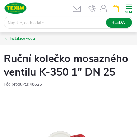
Přejít
NÁKUPNÍ
KOŠÍK
na
obsah
HLEDAT
Instalace voda
Ruční kolečko mosazného
ventilu K-350 1" DN 25
Kód produktu:
48625