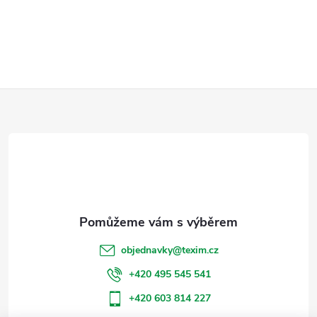
Z
á
p
a
t
objednavky
@
texim.cz
í
+420 495 545 541
+420 603 814 227