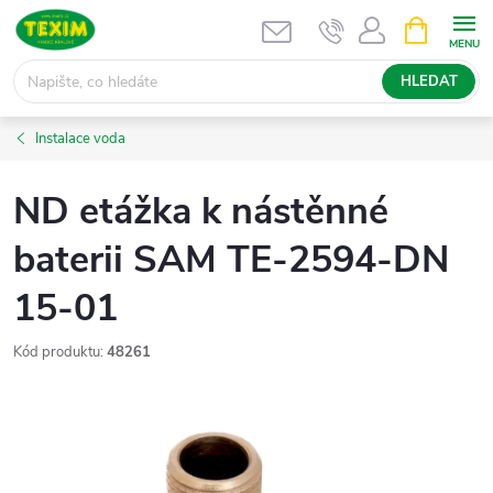
Přejít
NÁKUPNÍ
KOŠÍK
na
obsah
HLEDAT
Instalace voda
ND etážka k nástěnné
baterii SAM TE-2594-DN
15-01
Kód produktu:
48261