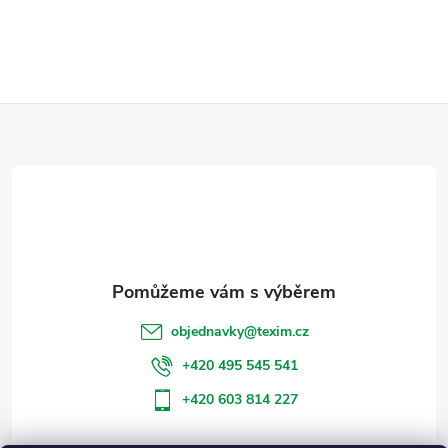
Z
á
p
a
t
objednavky
@
texim.cz
í
+420 495 545 541
+420 603 814 227