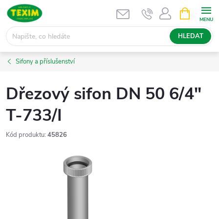
Přejít
NÁKUPNÍ
KOŠÍK
na
obsah
HLEDAT
Sifony a příslušenství
Dřezový sifon DN 50 6/4"
T-733/I
Kód produktu:
45826