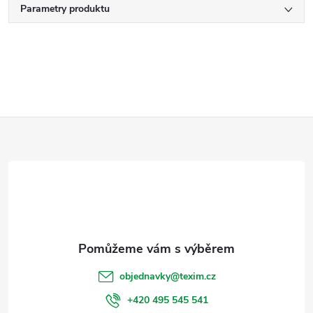
Parametry produktu
Z
á
p
a
t
objednavky
@
texim.cz
í
+420 495 545 541