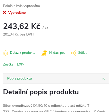
Položka byla vyprodána…
Vyprodáno
243,62 Kč
/ ks
201,34 Kč bez DPH
Měrná
cena:
Dotaz k produktu
Hlídací pes
Sdílet
Značka:
TEXIM
Popis produktu
Detailní popis produktu
Sifon dvoudřezový DN50/40 s odbočkou plast mřížka T
723.
Tepelná odolnost do 95°C. Vyroben z polypropylenu. Průtok