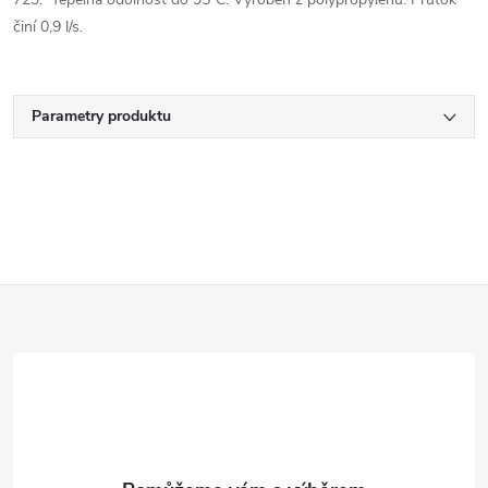
činí 0,9 l/s.
Parametry produktu
Z
á
p
a