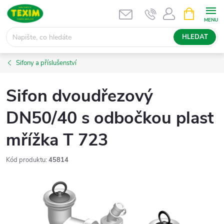
Přejít
NÁKUPNÍ
KOŠÍK
na
obsah
HLEDAT
Sifony a příslušenství
Sifon dvoudřezový
DN50/40 s odbočkou plast
mřížka T 723
Kód produktu:
45814