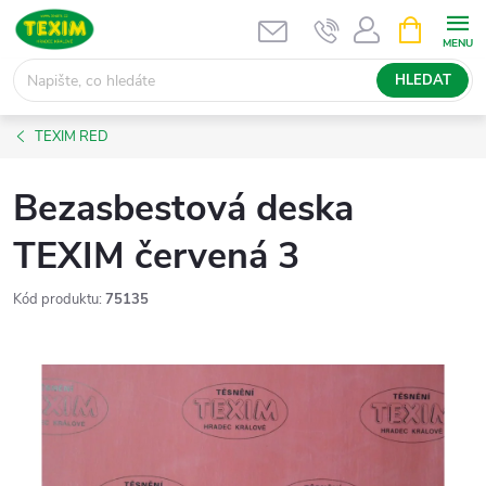
Přejít
NÁKUPNÍ
KOŠÍK
na
obsah
HLEDAT
TEXIM RED
Bezasbestová deska
TEXIM červená 3
Kód produktu:
75135