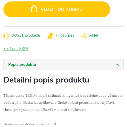
cena:
VLOŽIT DO KOŠÍKU
Dotaz k produktu
Hlídací pes
Sdílet
Značka:
TEXIM
Popis produktu
Detailní popis produktu
Těsnící deska TEXIM modrá (náhrada klingeritu) j
e specielně doporučena pro
vodu a páru. Desku lze aplikovat v široké oblasti petrochemie, olejářství,
chem. průmyslu, potravinářství i v oblasti strojírenství.
Bezasbestová deska Temasil 200°C