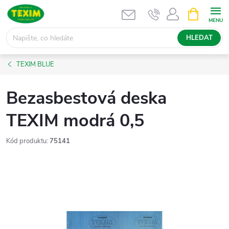
Přejít
NÁKUPNÍ
KOŠÍK
na
obsah
HLEDAT
TEXIM BLUE
Bezasbestová deska
TEXIM modrá 0,5
Kód produktu:
75141