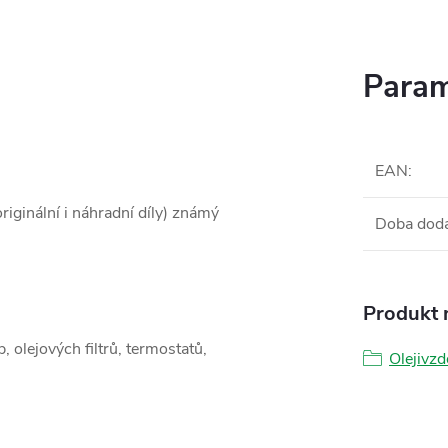
Param
EAN
:
iginální i náhradní díly) známý
Doba dod
Produkt n
, olejových filtrů, termostatů,
Olejivzd