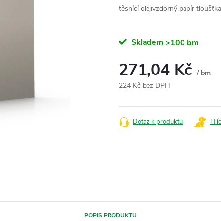
těsnící olejivzdorný papír tloušť
Skladem
>100 bm
271,04 Kč
/ bm
224 Kč bez DPH
Měrná
cena:
Dotaz k produktu
Hlí
POPIS PRODUKTU