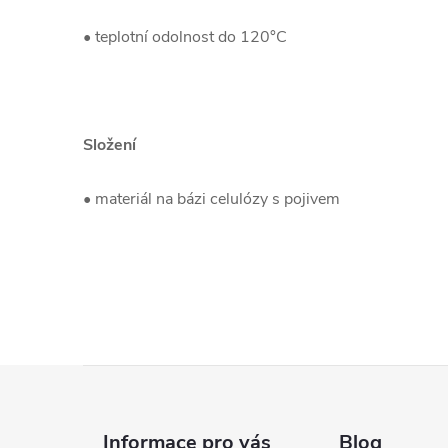
• teplotní odolnost do 120°C
Složení
• materiál na bázi celulózy s pojivem
Z
á
Informace pro vás
Blog