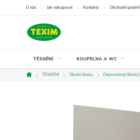
Přejít
O nás
Jak nakupovat
Kontakty
Obchodní podmí
na
obsah
TĚSNĚNÍ
KOUPELNA A WC
TĚSNĚNÍ
Těsnící desky
Olejivzdorný těsnící
Domů