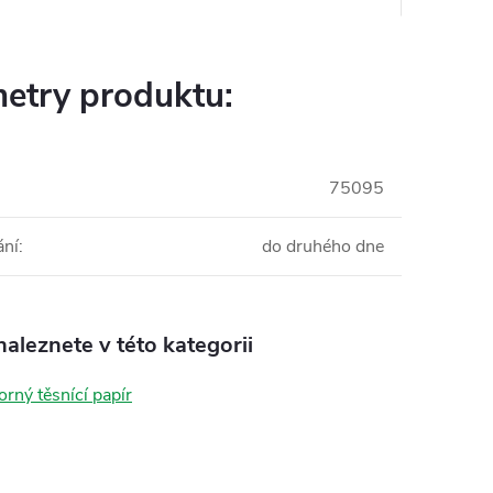
etry produktu:
75095
ání
:
do druhého dne
aleznete v této kategorii
orný těsnící papír