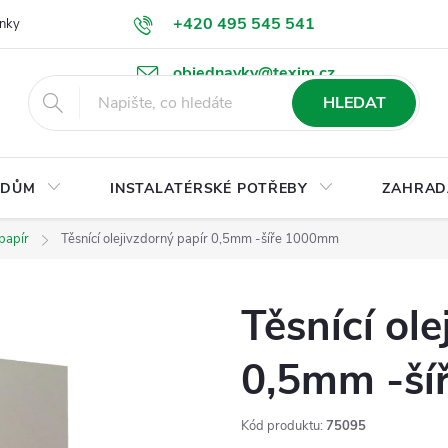
+420 495 545 541
nky
Podmínky ochrany osobních údajů
Ke stažení
objednavky@texim.cz
HLEDAT
DŮM
INSTALATÉRSKÉ POTŘEBY
ZAHRAD
 papír
Těsnící olejivzdorný papír 0,5mm -šíře 1000mm
Těsnící ole
0,5mm -š
Kód produktu:
75095