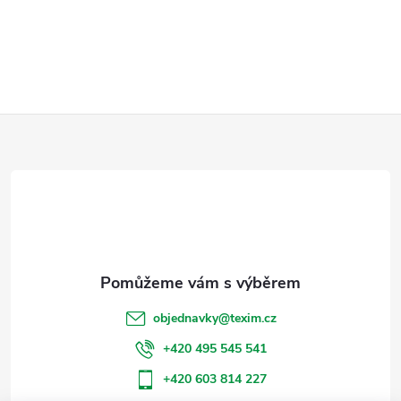
Z
á
p
a
t
objednavky
@
texim.cz
í
+420 495 545 541
+420 603 814 227