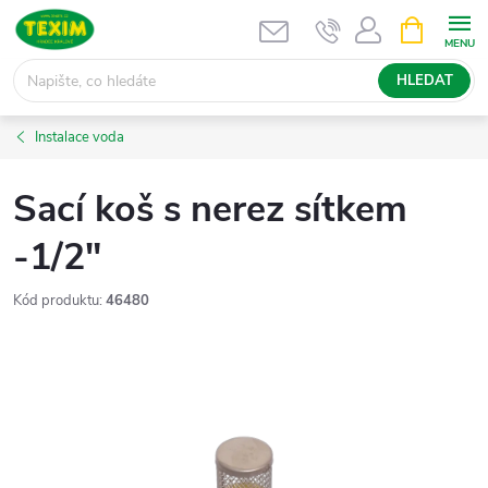
Přejít
NÁKUPNÍ
KOŠÍK
na
obsah
HLEDAT
Instalace voda
Sací koš s nerez sítkem
-1/2"
Kód produktu:
46480