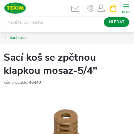
Přejít
NÁKUPNÍ
KOŠÍK
na
obsah
HLEDAT
Sací koše
Sací koš se zpětnou
klapkou mosaz-5/4"
Kód produktu:
46440