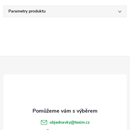
Parametry produktu
Z
á
p
a
t
objednavky
@
texim.cz