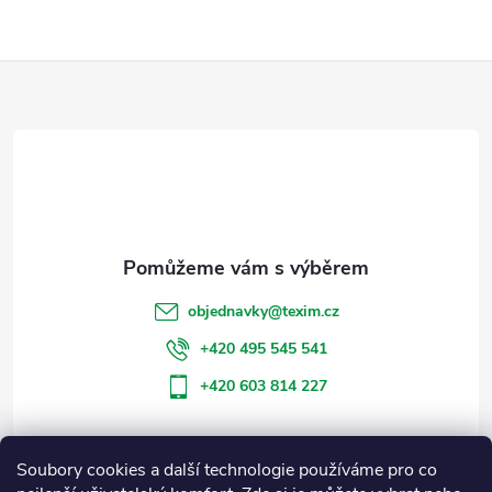
Z
á
p
a
t
objednavky
@
texim.cz
í
+420 495 545 541
+420 603 814 227
Soubory cookies a další technologie používáme pro co
Informace pro vás