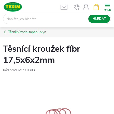
Přejít
NÁKUPNÍ
KOŠÍK
na
obsah
HLEDAT
Těsnění voda-topení-plyn
Těsnící kroužek fíbr
17,5x6x2mm
Kód produktu:
10303