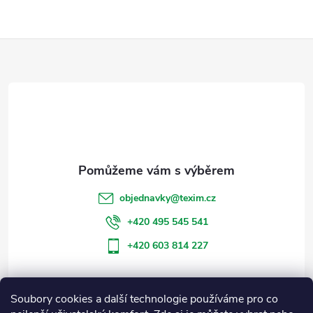
Z
á
p
a
t
objednavky
@
texim.cz
í
+420 495 545 541
+420 603 814 227
Soubory cookies a další technologie používáme pro co
Informace pro vás