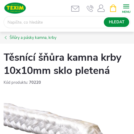
Přejít
NÁKUPNÍ
KOŠÍK
na
obsah
HLEDAT
Šňůry a pásky kamna, krby
Těsnící šňůra kamna krby
10x10mm sklo pletená
Kód produktu:
70220