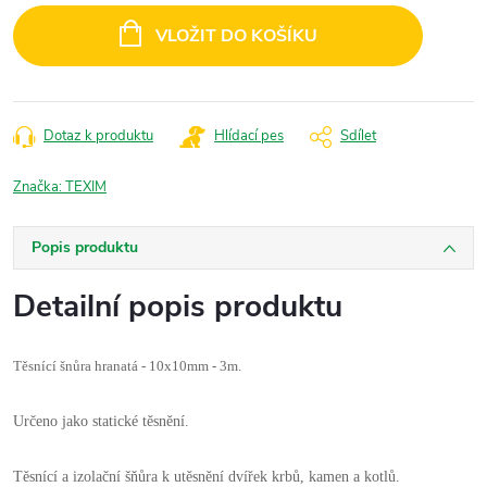
cena:
VLOŽIT DO KOŠÍKU
Dotaz k produktu
Hlídací pes
Sdílet
Značka:
TEXIM
Popis produktu
Detailní popis produktu
Těsnící šnůra hranatá - 10x10mm - 3m.
Určeno jako statické těsnění.
Těsnící a izolační šňůra k utěsnění dvířek krbů, kamen a kotlů.