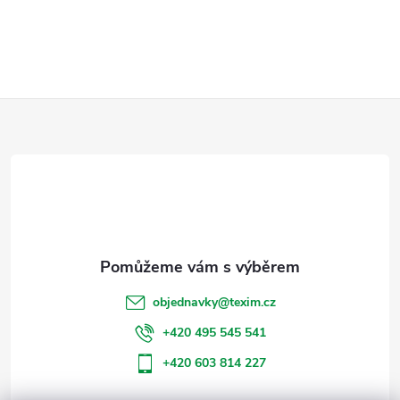
Z
á
p
a
t
objednavky
@
texim.cz
í
+420 495 545 541
+420 603 814 227