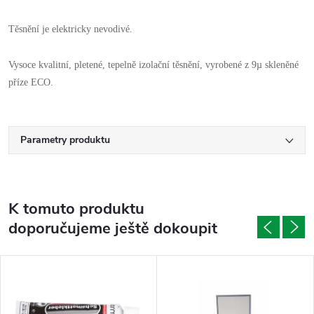
Těsnění je elektricky nevodivé.
Vysoce kvalitní, pletené, tepelně izolační těsnění, vyrobené z 9µ skleněné
příze ECO.
Parametry produktu
K tomuto produktu
doporučujeme ještě dokoupit