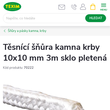
Přejít
NÁKUPNÍ
KOŠÍK
na
obsah
HLEDAT
Šňůry a pásky kamna, krby
Těsnící šňůra kamna krby
10x10 mm 3m sklo pletená
Kód produktu:
70222